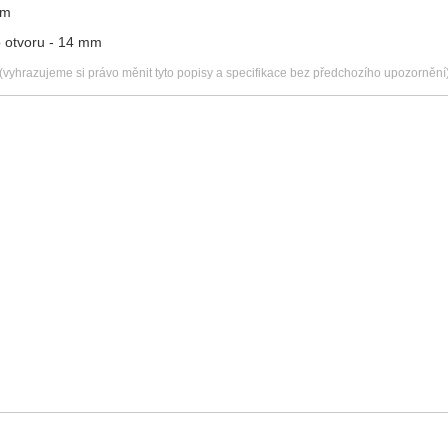
mm
 otvoru - 14 mm
(vyhrazujeme si právo měnit tyto popisy a specifikace bez předchozího upozornění