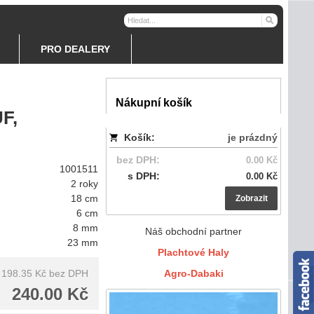
PRO DEALERY
Nákupní košík
F,
Košík:
je prázdný
bez DPH:
0.00 Kč
1001511
s DPH:
0.00 Kč
2 roky
18 cm
Zobrazit
6 cm
8 mm
Náš obchodní partner
23 mm
Plachtové Haly
198.35 Kč
bez DPH
Agro-Dabaki
240.00 Kč