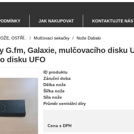
PODMÍNKY
JAK NAKUPOVAT
KONTAKTUJTE NÁS
OŽE, OSTŘÍ..
/
Mulčovací sekačky
/
Nože Dabaki
 G.fm, Galaxie, mulčovacího disku U
o disku UFO
ID produktu
Záruční doba
Dělka nože
Šířka nože
Síla nože
Průměr centrální díry
Cena s DPH