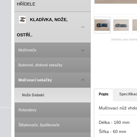
HŘÍDELE
KLADÍVKA, NOŽE,
OSTŘÍ..
(obrázky jsou ilustr
Mulčovače
Bubnové, diskové sekačky
Mulčovací sekačky
Popis
Specifika
Nože Dabaki
Mulčovací nůž vhdo
Rotavátory
Délka - 180 mm
Štěpkovače, špalíkovače
Šířka - 60 mm