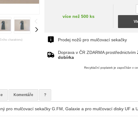
více než 500 ks
Vl
Prodej nožů pro mulčovací sekačky
ačního charakteru)
Doprava v ČR ZDARMA prostřednictvím
dobírka
Recyklační poplatek je započítán v c
ce
Komentáře
?
ný pro mulčovací sekačky G.FM, Galaxie a pro mulčovací disky UF a