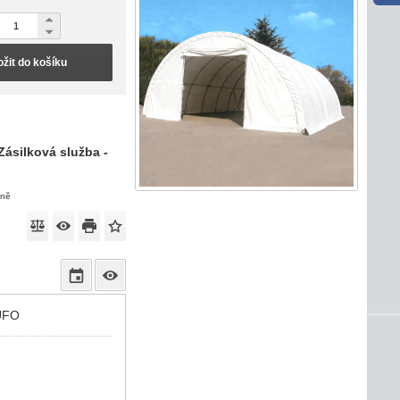
ožit do košíku
Zásilková služba -
eně
 UFO