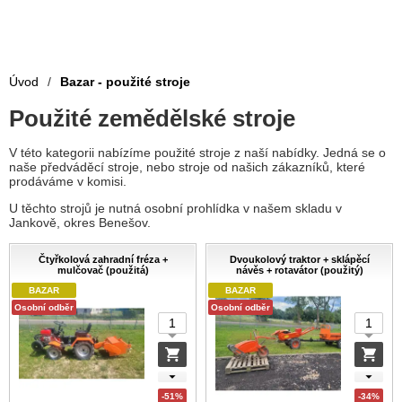
Úvod
/
Bazar - použité stroje
Použité zemědělské stroje
V této kategorii nabízíme použité stroje z naší nabídky. Jedná se o
naše předváděcí stroje, nebo stroje od našich zákazníků, které
prodáváme v komisi.
U těchto strojů je nutná osobní prohlídka v našem skladu v
Jankově, okres Benešov.
Čtyřkolová zahradní fréza +
Dvoukolový traktor + sklápěcí
mulčovač (použitá)
návěs + rotavátor (použitý)
BAZAR
BAZAR
Osobní odběr
Osobní odběr
-51%
-34%