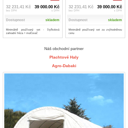
32 231.41 Kč
39 000.00 Kč
32 231.41 Kč
39 000.00 Kč
bez DPH
s DPH
bez DPH
s DPH
Dostupnost
skladem
Dostupnost
skladem
Minimálně používaný set - čtyřkolová
Minimálně používaný set za zvýhodněnou
zahradní fréza + mulčovač
cenu
Náš obchodní partner
Plachtové Haly
Agro-Dabaki