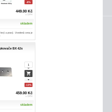
-8%
449.00 Kč
s DPH
skladem
 levý a pravý. Uvedená cena je
)
pkovače BX 42s
-13%
459.00 Kč
s DPH
skladem