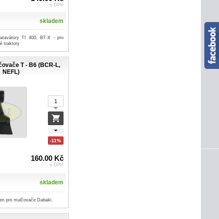
s DPH
skladem
atavátory TI 400, BT-X - pro
é traktory
čovače T - B6 (BCR-L,
NEFL)
-11%
160.00 Kč
s DPH
skladem
jen pro mulčovače Dabaki.