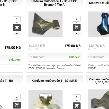
T - B1 (EFGC,
Kladívko mulčovače T - B1 (EFGC,
Kladívko mulč
yp B
Bremon) Typ A
144.63 Kč
175.00 Kč
148.76 Kč
175.00 Kč
bez DPH
s DPH
bez DPH
s DPH
Dostupnost
skladem
Dostupnost
skladem
T - kladívko vhodné nejen pro mulčovače Dabaki
Kladívko mulčovače
EFGC, EFGC-H, Menasor, Bremon.
F.US/M
Kladívko mulčo
če T - B8
Kladívko mulčovače T - B7 (MFZ)
II, BCS, F