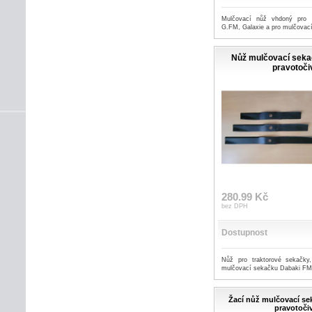
Mulčovací nůž vhdoný pro 
G.FM, Galaxie a pro mulčovac
Nůž mulčovací seka
pravotoči
280.99 Kč
bez DPH
Dostupnost
Nůž pro traktorové sekačky
mulčovací sekačku Dabaki FM
Žací nůž mulčovací se
pravotoči