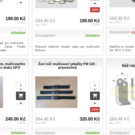
-25%
164.46 Kč
199.00 Kč
164.46 Kč
199.00 Kč
bez DPH
s DPH
bez DPH
s DPH
Dostupnost
vy
skladem
Dostupnost
skladem
př. pro mulčovače :
i, Zanon, Fiedler
Robustní kladívko vhodné nejen pro mulčovače
Kladívko je vhodné
odání
Mefuzor
GK, BCS, F.US/J
ie, mulčovacího
Žací nůž mulčovací sekačky FM 120 -
Nůž rot
ho disku UFO
pravotočivý
-15%
240.00 Kč
264.46 Kč
320.00 Kč
264.46 Kč
s DPH
bez DPH
s DPH
bez DPH
skladem
Dostupnost
skladem
Dostupnost