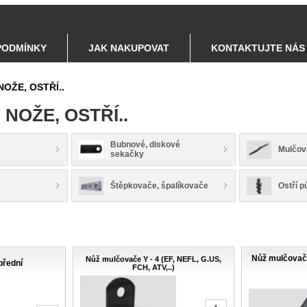
PODMÍNKY
JAK NAKUPOVAT
KONTAKTUJTE NÁS
NOŽE, OSTŘÍ..
 NOŽE, OSTŘÍ..
Bubnové, diskové
Mulčov
sekačky
Štěpkovače, špalíkovače
Ostří p
Nůž mulčovač
Nůž mulčovače Y - 4 (EF, NEFL, G.US,
přední
FCH, ATV,..)