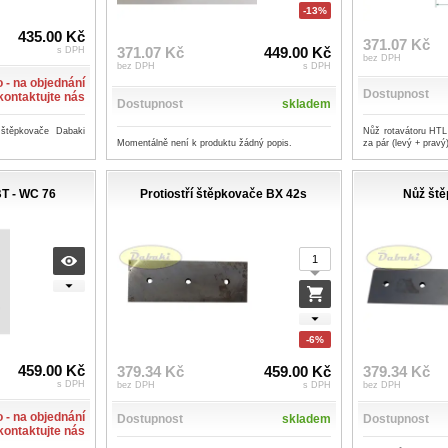
-13%
435.00 Kč
371.07 Kč
371.07 Kč
449.00 Kč
s DPH
bez DPH
bez DPH
s DPH
 - na objednání
Dostupnost
 kontaktujte nás
Dostupnost
skladem
Nůž rotavátoru HTL
 štěpkovače Dabaki
Momentálně není k produktu žádný popis.
za pár (levý + pravý
T - WC 76
Protiostří štěpkovače BX 42s
Nůž ště
-6%
459.00 Kč
379.34 Kč
459.00 Kč
379.34 Kč
s DPH
bez DPH
s DPH
bez DPH
 - na objednání
Dostupnost
skladem
Dostupnost
 kontaktujte nás