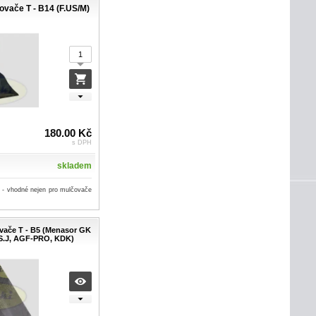
ovače T - B14 (F.US/M)
180.00 Kč
s DPH
skladem
 - vhodné nejen pro mulčovače
vače T - B5 (Menasor GK
US.J, AGF-PRO, KDK)