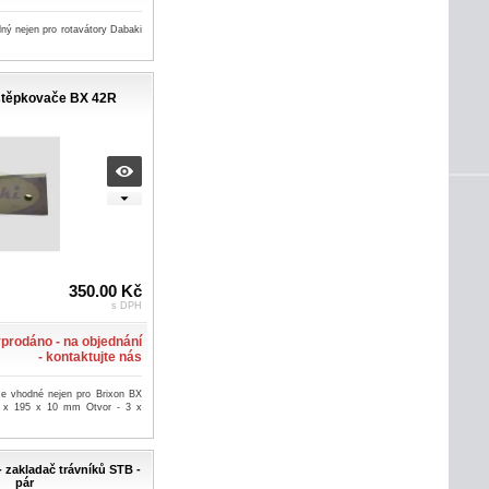
ný nejen pro rotavátory Dabaki
 štěpkovače BX 42R
350.00 Kč
s DPH
prodáno - na objednání
- kontaktujte nás
ače vhodné nejen pro Brixon BX
 x 195 x 10 mm Otvor - 3 x
- zakladač trávníků STB -
pár