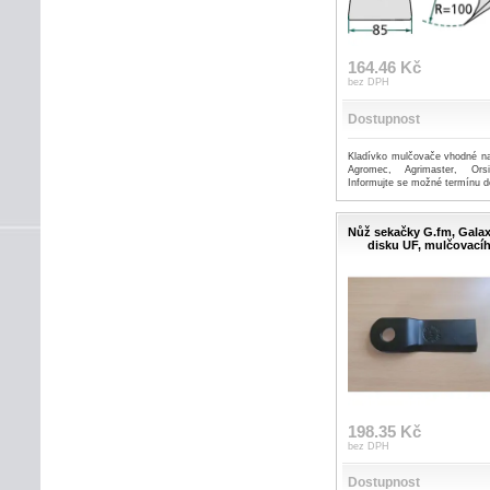
164.46 Kč
bez DPH
Dostupnost
Kladívko mulčovače vhodné na
Agromec, Agrimaster, Ors
Informujte se možné termínu d
Nůž sekačky G.fm, Galax
disku UF, mulčovací
198.35 Kč
bez DPH
Dostupnost