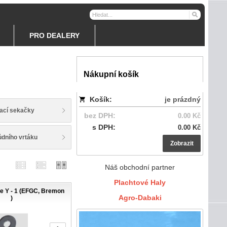
PRO DEALERY
Nákupní košík
Košík:
je prázdný
ací sekačky
bez DPH:
0.00 Kč
s DPH:
0.00 Kč
ůdního vrtáku
Zobrazit
Náš obchodní partner
Plachtové Haly
e Y - 1 (EFGC, Bremon
Agro-Dabaki
)