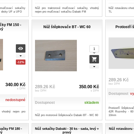
mulčovací sekačky
Nůž pro traktorové mulčovací sekačky, vhodný
Nůž rotavátoru vhod
í disky UF a UFO
nejen pro mulčovací sekačku Dabaki FM
TL
čky FM 150 -
Nůž štěpkovače BT - WC 60
Protiostří
vý
-12%
289.26 Kč
340.00 Kč
bez DPH
289.26 Kč
350.00 Kč
s DPH
bez DPH
s DPH
Dostupnost
vy
nedostupné
Dostupnost
skladem
Protiostří štěpkov
, vhodný nejen pro
42R Rozměry - 60
Nůž pro motorové štěpkovače Dabaki BT - WC 60
10mm
kačky FM 180 -
Nůž sekačky Dabaki - 30 ks - sada, levý +
Nůž rotavátoru 
vý
pravý