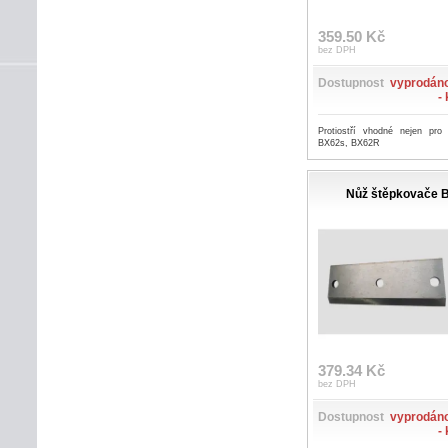
359.50 Kč
bez DPH
Dostupnost
vyprodáno
-
Protiostří vhodné nejen pro
BX62s, BX62R
Nůž štěpkovače B
379.34 Kč
bez DPH
Dostupnost
vyprodáno
-