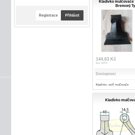
Kladívko mulčovače 
Bremon) T
Registrace
Přihlásit
144.63 Kč
bez DPH
Dostupnost
Kladívko, ostří mulčovače
Kladívko mulčova