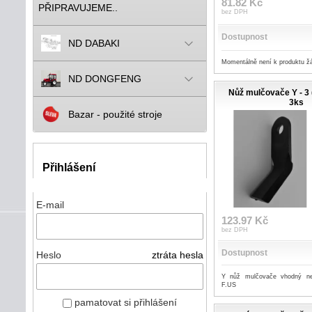
81.82 Kč
PŘIPRAVUJEME..
bez DPH
Dostupnost
ND DABAKI
Momentálně není k produktu ž
ND DONGFENG
Nůž mulčovače Y - 3 
3ks
Bazar - použité stroje
Přihlášení
E-mail
123.97 Kč
bez DPH
Dostupnost
Heslo
ztráta hesla
Y nůž mulčovače vhodný ne
F.US
pamatovat si přihlášení