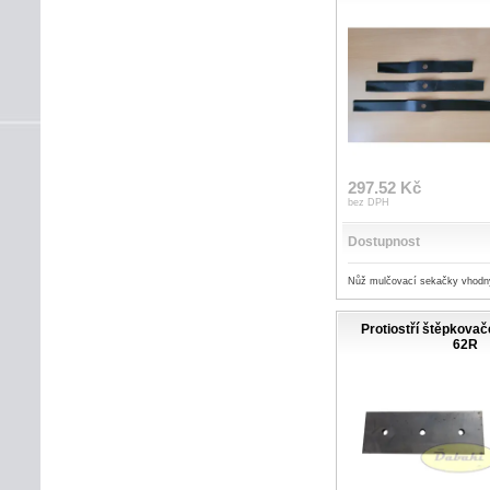
297.52 Kč
bez DPH
Dostupnost
Nůž mulčovací sekačky vhodn
Protiostří štěpkova
62R