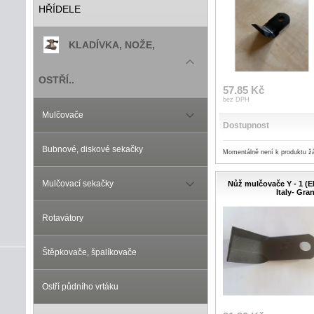
HŘÍDELE
KLADÍVKA, NOŽE,
OSTŘÍ..
57.85 Kč
bez DPH
Mulčovače
Dostupnost
Bubnové, diskové sekačky
Momentálně není k produktu ž
Mulčovací sekačky
Nůž mulčovače Y - 1 (
Italy- Gran
Rotavátory
Štěpkovače, špalíkovače
Ostří půdního vrtáku