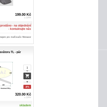
199.00 Kč
s DPH
prodáno - na objednání
- kontaktujte nás
 nejeni pro mulčovače Menasor
avátoru TL - pár
-8%
320.00 Kč
s DPH
skladem