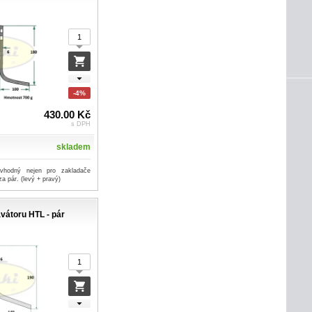
-4%
430.00 Kč
s DPH
skladem
 vhodný nejen pro zakladače
a pár. (levý + pravý)
vátoru HTL - pár