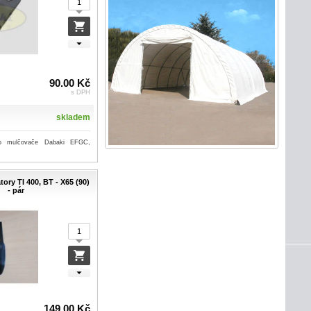
90.00 Kč
s DPH
skladem
o mulčovače Dabaki EFGC,
ory TI 400, BT - X65 (90)
- pár
149.00 Kč