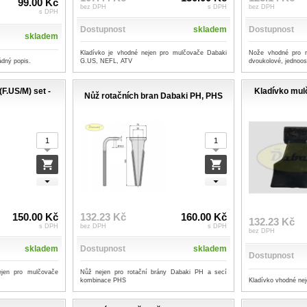
99.00 Kč
bez DPH
s DPH
bez DPH
s DPH
Dostupnost
skladem
Dostupnost
skladem
Kladívko je vhodné nejen pro mulčovače Dabaki
Nože vhodné pro r
ádný popis.
G.US, NEFL, ATV
dvoukolové, jednoos
(F.US/M) set -
Kladívko mul
Nůž rotačních bran Dabaki PH, PHS
150.00 Kč
132.23 Kč
160.00 Kč
132.23 Kč
s DPH
bez DPH
s DPH
bez DPH
skladem
Dostupnost
skladem
Dostupnost
jen pro mulčovače
Nůž nejen pro rotační brány Dabaki PH a secí
Kladívko vhodné ne
kombinace PHS