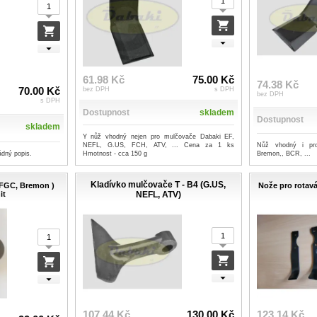
61.98 Kč
75.00 Kč
74.38 Kč
70.00 Kč
bez DPH
s DPH
bez DPH
s DPH
Dostupnost
skladem
Dostupnost
skladem
Y nůž vhodný nejen pro mulčovače Dabaki EF,
Nůž vhodný i pr
NEFL, G.US, FCH, ATV, ... Cena za 1 ks
Bremon,, BCR, ...
ádný popis.
Hmotnost - cca 150 g
Kladívko mulčovače T - B4 (G.US,
EFGC, Bremon )
Nože pro rotavát
it
NEFL, ATV)
107.44 Kč
130.00 Kč
123.14 Kč