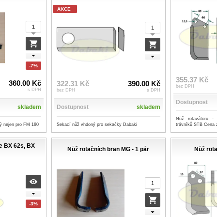
AKCE
-7%
355.37 Kč
360.00 Kč
322.31 Kč
390.00 Kč
bez DPH
s DPH
bez DPH
s DPH
Dostupnost
skladem
Dostupnost
skladem
Nůž rotavátoru -
ý nejen pro FM 180
Sekací nůž vhdoný pro sekačky Dabaki
trávníků STB Cena z
če BX 62s, BX
Nůž rotačních bran MG - 1 pár
Nůž rota
-3%