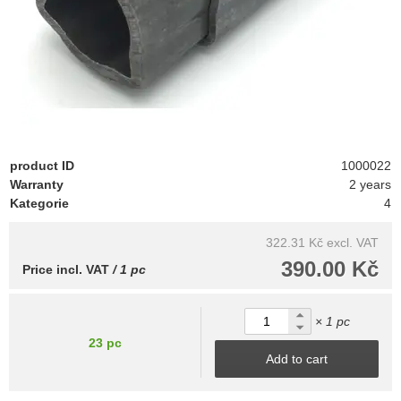
product ID
1000022
Warranty
2 years
Kategorie
4
322.31 Kč
excl. VAT
390.00 Kč
Price incl. VAT
/ 1 pc
× 1 pc
23 pc
Add to cart