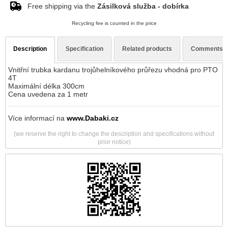
Free shipping via the
Zásilková služba - dobírka
Recycling fee is counted in the price
Description
Specification
Related products
Comments
Vnitřní trubka kardanu trojůhelníkového průřezu vhodná pro PTO
4T
Maximální délka 300cm
Cena uvedena za 1 metr
Více informací na
www.Dabaki.cz
(we reserve the right to change the description and specifications without
prior notice)