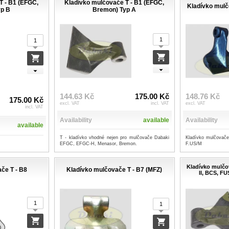
T - B1 (EFGC,
Kladívko mulčovače T - B1 (EFGC,
Kladívko mulč
yp B
Bremon) Typ A
144.63 Kč
175.00 Kč
148.76 Kč
175.00 Kč
excl. VAT
incl. VAT
excl. VAT
incl. VAT
Availability
available
Availability
available
T - kladívko vhodné nejen pro mulčovače Dabaki
Kladívko mulčovače
EFGC, EFGC-H, Menasor, Bremon.
F.US/M
Kladívko mulčo
če T - B8
Kladívko mulčovače T - B7 (MFZ)
II, BCS, F