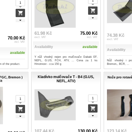
61.98 Kč
75.00 Kč
74.38 Kč
70.00 Kč
excl. VAT
incl. VAT
excl. VAT
incl. VAT
Availability
available
Availability
available
Y nůž vhodný nejen pro mulčovače Dabaki EF,
Nůž vhodný i pr
NEFL, G.US, FCH, ATV, ... Cena za 1 ks
Bremon,, BCR, ...
on of the product.
Hmotnost - cca 150 g
Kladívko mulčovače T - B4 (G.US,
EFGC, Bremon )
Nože pro rotavát
it
NEFL, ATV)
107.44 Kč
130.00 Kč
123.14 Kč