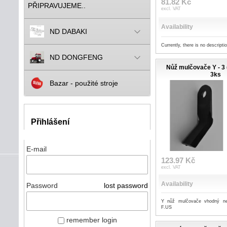
81.82 Kč
PŘIPRAVUJEME..
excl. VAT
Availability
ND DABAKI
Currently, there is no descripti
ND DONGFENG
Nůž mulčovače Y - 3 
3ks
Bazar - použité stroje
Přihlášení
E-mail
123.97 Kč
excl. VAT
Availability
Password
lost password
Y nůž mulčovače vhodný ne
F.US
remember login