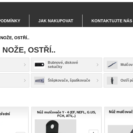
PODMÍNKY
JAK NAKUPOVAT
KONTAKTUJTE NÁS
NOŽE, OSTŘÍ..
 NOŽE, OSTŘÍ..
Bubnové, diskové
Mulčov
sekačky
Štěpkovače, špalíkovače
Ostří p
Nůž mulčovač
Nůž mulčovače Y - 4 (EF, NEFL, G.US,
přední
FCH, ATV,..)