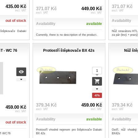
435.00 Kč
371.07 Kč
371.07 Kč
449.00 Kč
incl. VAT
excl. VAT
excl. VAT
incl. VAT
out of stock
Availability
Availability
available
 štěpkovače Dabaki
Nůž rotavátoru HTL
Currently, there is no description of the product.
za pár (levý + pravý
T - WC 76
Protiostří štěpkovače BX 42s
Nůž ště
-6%
379.34 Kč
459.00 Kč
379.34 Kč
459.00 Kč
excl. VAT
incl. VAT
excl. VAT
incl. VAT
Availability
available
Availability
out of stock
Protiostří vhodné nejenom pro štěpkovače Dabaki
Ostří, nůž vhodný
BT-WC76
BX 42s
BX42s