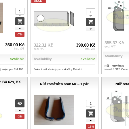
AKCE
-7%
355.37 Kč
360.00 Kč
322.31 Kč
390.00 Kč
excl. VAT
incl. VAT
excl. VAT
incl. VAT
Availability
available
Availability
available
Nůž rotavátoru -
ý nejen pro FM 180
Sekací nůž vhdoný pro sekačky Dabaki
trávníků STB Cena z
če BX 62s, BX
Nůž rotačních bran MG - 1 pár
Nůž rota
-3%
-13%