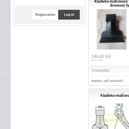
Kladívko mulčovače 
Bremon) T
Registration
Log in
144.63 Kč
excl. VAT
Availability
Kladívko, ostří mulčovače
Kladívko mulčova