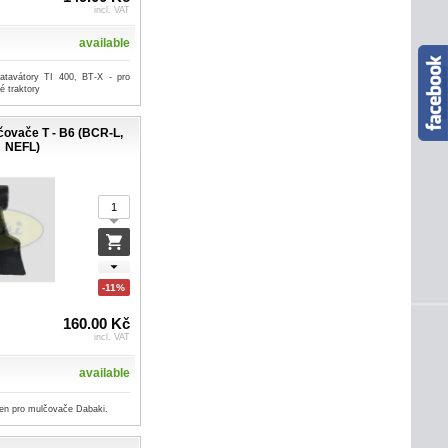
incl. VAT
available
atavátory TI 400, BT-X - pro
é traktory
čovače T - B6 (BCR-L,
NEFL)
-11%
160.00 Kč
incl. VAT
available
jen pro mulčovače Dabaki.