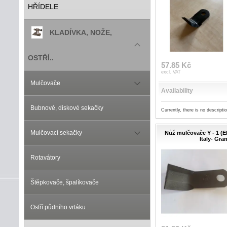
HŘÍDELE
KLADÍVKA, NOŽE,
OSTŘÍ..
57.85 Kč
excl. VAT
Mulčovače
Availability
Bubnové, diskové sekačky
Currently, there is no descripti
Mulčovací sekačky
Nůž mulčovače Y - 1 (
Italy- Gran
Rotavátory
Štěpkovače, špalíkovače
Ostří půdního vrtáku