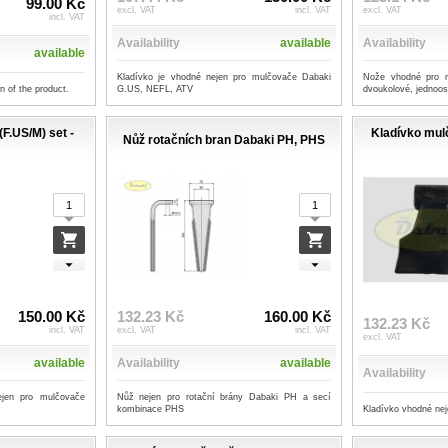
99.00 Kč
excl. VAT
incl. VAT
excl. VAT
incl. VAT
Availability
available
Availability
available
Kladívko je vhodné nejen pro mulčovače Dabaki
Nože vhodné pro r
on of the product.
G.US, NEFL, ATV
dvoukolové, jednoos
(F.US/M) set -
Kladívko mul
Nůž rotačních bran Dabaki PH, PHS
150.00 Kč
132.23 Kč
160.00 Kč
132.23 Kč
incl. VAT
excl. VAT
incl. VAT
excl. VAT
available
Availability
available
Availability
jen pro mulčovače
Nůž nejen pro rotační brány Dabaki PH a secí
Kladívko vhodné ne
kombinace PHS