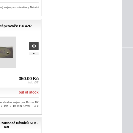
ný nejen pro rotavátory Dabaki
 štěpkovače BX 42R
350.00 Kč
incl. VAT
out of stock
ače vhodné nejen pro Brixon BX
 x 195 x 10 mm Otvor - 3 x
- zakladač trávníků STB -
pár