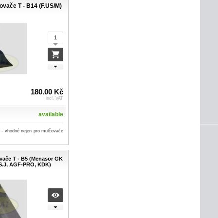
ovače T - B14 (F.US/M)
180.00 Kč
incl. VAT
available
 - vhodné nejen pro mulčovače
vače T - B5 (Menasor GK
US.J, AGF-PRO, KDK)