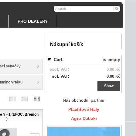
PRO DEALERY
Nákupní košík
Cart:
is empty
ací sekačky
excl. VAT:
0.00 Kč
incl. VAT:
0.00 Kč
ůdního vrtáku
Show
Náš obchodní partner
Plachtové Haly
e Y - 1 (EFGC, Bremon
Agro-Dabaki
)