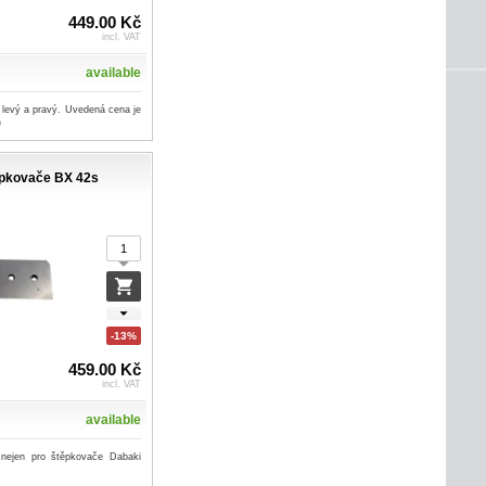
449.00 Kč
incl. VAT
available
 levý a pravý. Uvedená cena je
)
pkovače BX 42s
-13%
459.00 Kč
incl. VAT
available
 nejen pro štěpkovače Dabaki