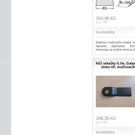
164.46 Kč
excl. VAT
Availability
Kladívko mulčovače vhodné na
Agromec, Agrimaster, Ors
Informujte se možné termínu d
Nůž sekačky G.fm, Galax
disku UF, mulčovací
198.35 Kč
excl. VAT
Availability