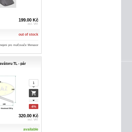
199.00 Kč
incl. VAT
out of stock
 nejeni pro mulčovače Menasor
avátoru TL - pár
-8%
320.00 Kč
incl. VAT
available