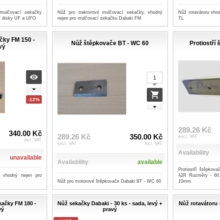
mulčovací sekačky
Nůž pro traktorové mulčovací sekačky, vhodný
Nůž rotavátoru vhod
í disky UF a UFO
nejen pro mulčovací sekačku Dabaki FM
TL
čky FM 150 -
Nůž štěpkovače BT - WC 60
Protiostří
vý
-12%
289.26 Kč
340.00 Kč
289.26 Kč
350.00 Kč
excl. VAT
incl. VAT
excl. VAT
incl. VAT
Availability
unavailable
Availability
available
Protiostří štěpkov
, vhodný nejen pro
42R Rozměry - 60
Nůž pro motorové štěpkovače Dabaki BT - WC 60
10mm
kačky FM 180 -
Nůž sekačky Dabaki - 30 ks - sada, levý +
Nůž rotavátoru 
vý
pravý