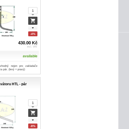
-4%
430.00 Kč
incl. VAT
available
 vhodný nejen pro zakladače
a pár. (levý + pravý)
vátoru HTL - pár
-8%