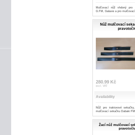
Mulčovací nůž vhdoný pro 
G.FM, Galaxie a pro mulčovac
Nůž mulčovací seka
pravotoči
280.99 Kč
excl. VAT
Availability
Nůž pro traktorové sekačky
mulčovací sekačku Dabaki FM
Žací nůž mulčovací se
pravotoči