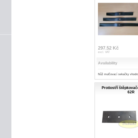
297.52 Kč
excl. VAT
Availability
Nůž mulčovací sekačky vhodn
Protiostří štěpkova
62R