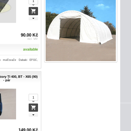
90.00 Kč
incl. VAT
available
o mulčovače Dabaki EFGC,
ory TI 400, BT - X65 (90)
- pár
149.00 Kč