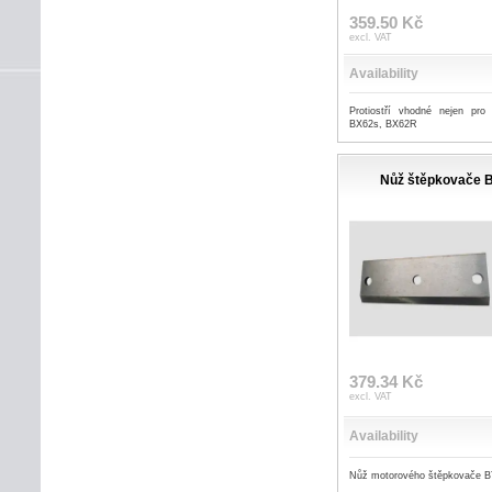
359.50 Kč
excl. VAT
Availability
Protiostří vhodné nejen pro
BX62s, BX62R
Nůž štěpkovače B
379.34 Kč
excl. VAT
Availability
Nůž motorového štěpkovače 