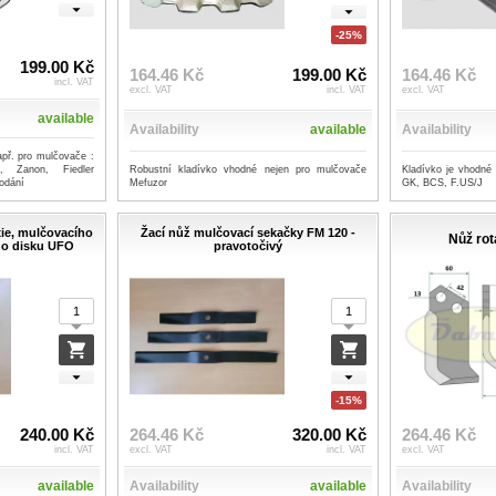
-25%
199.00 Kč
164.46 Kč
199.00 Kč
164.46 Kč
incl. VAT
excl. VAT
incl. VAT
excl. VAT
available
Availability
available
Availability
př. pro mulčovače :
Robustní kladívko vhodné nejen pro mulčovače
Kladívko je vhodné
i, Zanon, Fiedler
Mefuzor
GK, BCS, F.US/J
odání
ie, mulčovacího
Žací nůž mulčovací sekačky FM 120 -
Nůž rot
ho disku UFO
pravotočivý
-15%
240.00 Kč
264.46 Kč
320.00 Kč
264.46 Kč
incl. VAT
excl. VAT
incl. VAT
excl. VAT
available
Availability
available
Availability