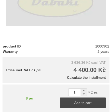
product ID
1000902
Warranty
2 years
3 636.36 Kč
excl. VAT
4 400.00 Kč
Price incl. VAT
/ 1 pc
Calculate the installment
× 1 pc
8 pc
Add to cart