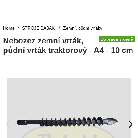
Home
/
STROJE DABAKI
/
Zemní, půdní vrtáky
Nebozez zemní vrták,
Doprava v ceně
půdní vrták traktorový - A4 - 10 cm