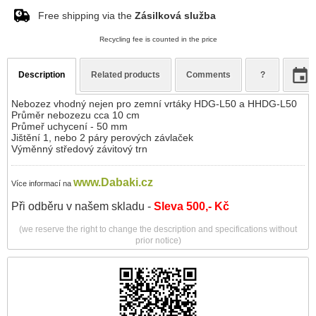
Free shipping via the
Zásilková služba
Recycling fee is counted in the price
Description
Related products
Comments
?
Nebozez vhodný nejen pro zemní vrtáky HDG-L50 a HHDG-L50
Průměr nebozezu cca 10 cm
Průmeř uchycení - 50 mm
Jištění 1, nebo 2 páry perových závlaček
Výměnný středový závitový trn
www.Dabaki.cz
Více informací na
Při odběru v našem skladu -
Sleva 500,- Kč
(we reserve the right to change the description and specifications without
prior notice)