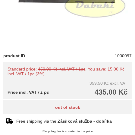
product ID
1000097
Standard price:
450.00 Kč incl. VAT / 1pc
, You save: 15.00 Kč
incl. VAT / 1pc (3%)
359.50 Kč
excl. VAT
435.00 Kč
Price incl. VAT
/ 1 pc
out of stock
Free shipping via the
Zásilková služba - dobírka
Recycling fee is counted in the price