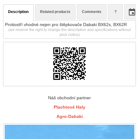
Description
Related products
Comments
?
Protiostří vhodné nejen pro štěpkovače Dabaki BX62s, BX62R
(we reserve the right to change the description and specifications without
prior notice)
Náš obchodní partner
Plachtové Haly
Agro-Dabaki