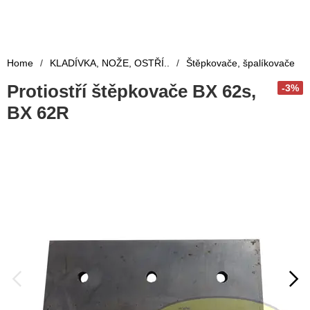
Home
/
KLADÍVKA, NOŽE, OSTŘÍ..
/
Štěpkovače, špalíkovače
Protiostří štěpkovače BX 62s,
-3%
BX 62R