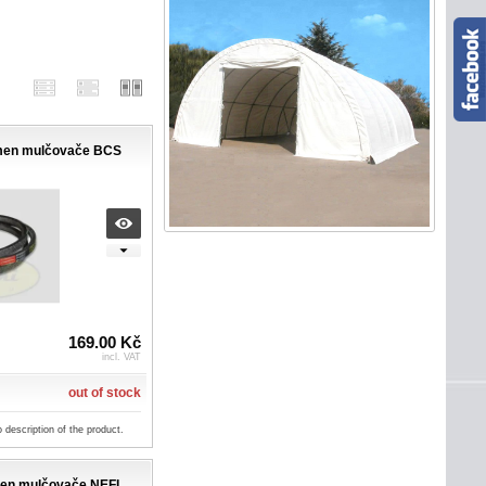
men mulčovače BCS
169.00 Kč
incl. VAT
out of stock
o description of the product.
men mulčovače NEFL