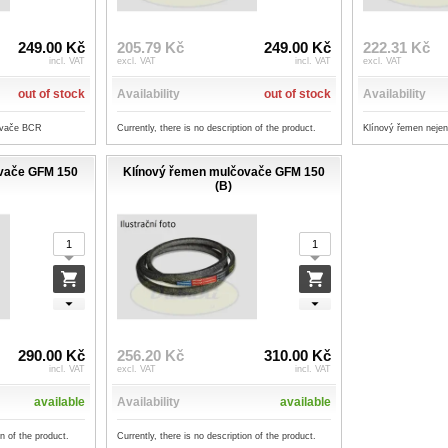
249.00 Kč
205.79 Kč
249.00 Kč
222.31 Kč
incl. VAT
excl. VAT
incl. VAT
excl. VAT
out of stock
Availability
out of stock
Availability
čovače BCR
Currently, there is no description of the product.
Klínový řemen neje
ovače GFM 150
Klínový řemen mulčovače GFM 150
(B)
290.00 Kč
256.20 Kč
310.00 Kč
incl. VAT
excl. VAT
incl. VAT
available
Availability
available
on of the product.
Currently, there is no description of the product.