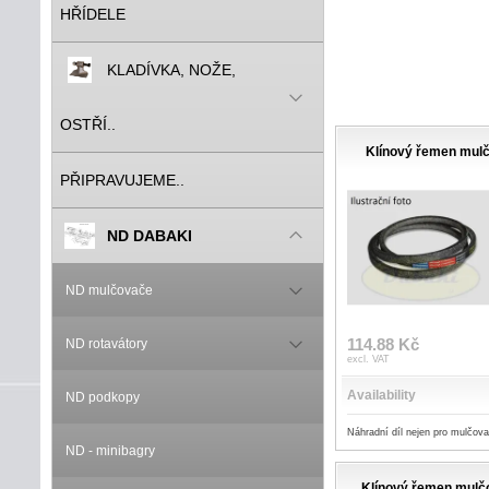
HŘÍDELE
KLADÍVKA, NOŽE,
OSTŘÍ..
Klínový řemen mul
PŘIPRAVUJEME..
ND DABAKI
ND mulčovače
114.88 Kč
ND rotavátory
excl. VAT
Availability
ND podkopy
Náhradní díl nejen pro mulčo
ND - minibagry
Klínový řemen mulč