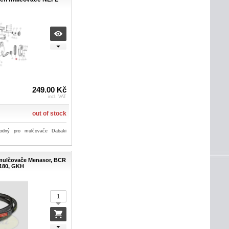
249.00 Kč
incl. VAT
out of stock
odný pro mulčovače Dabaki
mulčovače Menasor, BCR
180, GKH