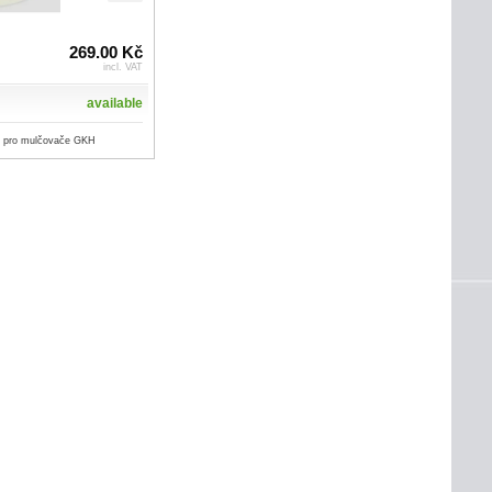
269.00 Kč
incl. VAT
available
n pro mulčovače GKH