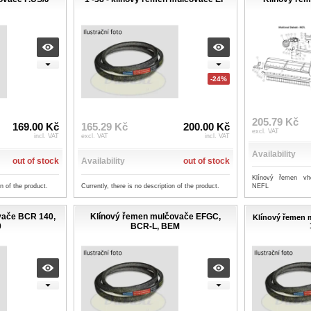
-24%
205.79 Kč
169.00 Kč
165.29 Kč
200.00 Kč
excl. VAT
incl. VAT
excl. VAT
incl. VAT
Availability
out of stock
Availability
out of stock
Klínový řemen vh
on of the product.
Currently, there is no description of the product.
NEFL
vače BCR 140,
Klínový řemen mulčovače EFGC,
Klínový řemen 
0
BCR-L, BEM