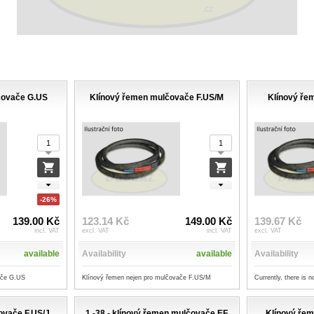
čovače G.US
Klínový řemen mulčovače F.US/M
Klínový ře
-26%
139.00 Kč
123.14 Kč
149.00 Kč
139.67 Kč
incl. VAT
excl. VAT
incl. VAT
excl. VAT
available
Availability
available
Availability
vače G.US
Klínový řemen nejen pro mulčovače F.US/M
Currently, there is n
ovače F.US/J
1 -38 - klínový řemen mulčovače EF
Klínový ře