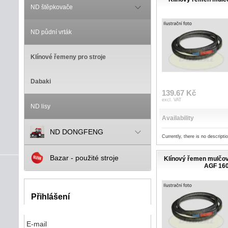
ND štěpkovače
ND půdní vrták
Klínové řemeny pro stroje
Dabaki
139.67 Kč
excl. VAT
ND lisy
Availability
ND DONGFENG
Currently, there is no descripti
Bazar - použité stroje
Klínový řemen mulčo
AGF 16
Přihlášení
E-mail