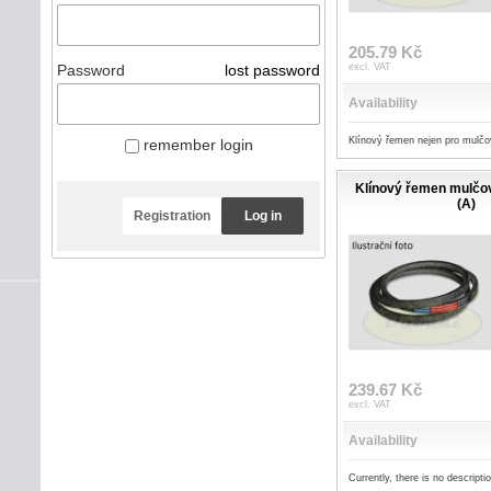
205.79 Kč
Password
lost password
excl. VAT
Availability
Klínový řemen nejen pro mul
remember login
Klínový řemen mulč
(A)
Registration
Log in
239.67 Kč
excl. VAT
Availability
Currently, there is no descripti