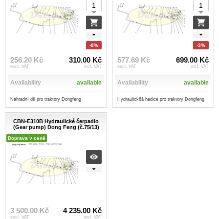
-8%
-3%
256.20 Kč
310.00 Kč
577.69 Kč
699.00 Kč
excl. VAT
incl. VAT
excl. VAT
incl. VAT
Availability
available
Availability
available
Náhradní díl pro traktory Dongfeng
Hydraulick6á hadice pro traktory Dongfeng
CBN-E310B Hydraulické čerpadlo
(Gear pump) Dong Feng (č.75/13)
Doprava v ceně
3 500.00 Kč
4 235.00 Kč
excl. VAT
incl. VAT