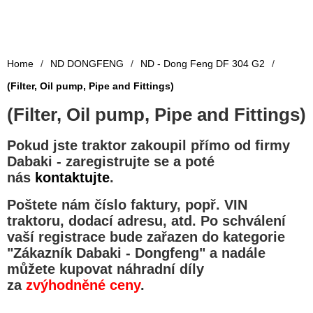
Home
/
ND DONGFENG
/
ND - Dong Feng DF 304 G2
/
(Filter, Oil pump, Pipe and Fittings)
(Filter, Oil pump, Pipe and Fittings)
Pokud jste traktor zakoupil přímo od firmy
Dabaki -
zaregistrujte se a poté
nás
kontaktujte
.
Poštete nám číslo faktury, popř. VIN
traktoru, dodací adresu, atd. Po schválení
vaší registrace bude zařazen do kategorie
"
Zákazník Dabaki - Dongfeng
" a nadále
můžete kupovat náhradní díly
za
zvýhodněné ceny
.
.