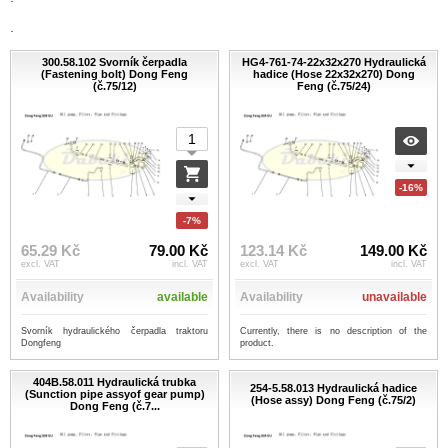
.
300.58.102 Svorník čerpadla
HG4-761-74-22x32x270 Hydraulická
(Fastening bolt) Dong Feng
hadice (Hose 22x32x270) Dong
(č.75/12)
Feng (č.75/24)
-16%
-7%
65.29 Kč
79.00 Kč
123.14 Kč
149.00 Kč
excl. VAT
incl. VAT
excl. VAT
incl. VAT
Availability
available
Availability
unavailable
Svorník hydraulického čerpadla traktoru
Currently, there is no description of the
Dongfeng
product.
404B.58.011 Hydraulická trubka
254-5.58.013 Hydraulická hadice
(Sunction pipe assyof gear pump)
(Hose assy) Dong Feng (č.75/2)
Dong Feng (č.7...