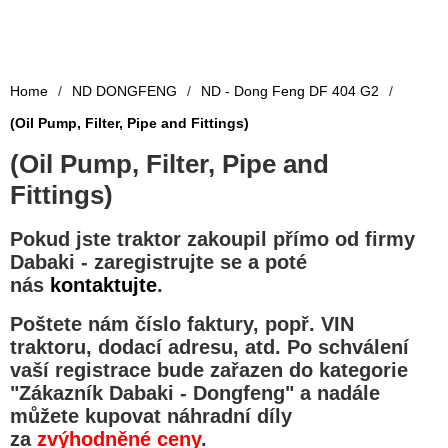
Home
/
ND DONGFENG
/
ND - Dong Feng DF 404 G2
/
(Oil Pump, Filter, Pipe and Fittings)
(Oil Pump, Filter, Pipe and
Fittings)
Pokud jste traktor zakoupil přímo od firmy
Dabaki -
zaregistrujte se a poté
nás
kontaktujte
.
Poštete nám číslo faktury, popř. VIN
traktoru, dodací adresu, atd. Po schválení
vaší registrace bude zařazen do kategorie
"
Zákazník Dabaki - Dongfeng
" a nadále
můžete kupovat náhradní díly
za
zvýhodněné ceny
.