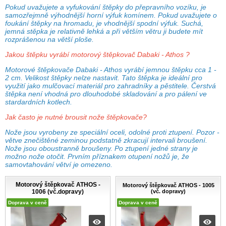
Pokud uvažujete a vyfukování štěpky do přepravního vozíku, je
samozřejmně výhodnější horní výfuk komínem. Pokud uvažujete o
foukání štěpky na hromadu, je vhodnější spodní výfuk. Suchá,
jemná stěpka je relativně lehká a při větším větru ji budete mít
rozprášenou na větší ploše.
Jakou štěpku vyrábí motorový štěpkovač Dabaki - Athos ?
Motorové štěpkovače Dabaki - Athos vyrábí jemnou štěpku cca 1 -
2 cm. Velikost štěpky nelze nastavit. Tato štěpka je ideální pro
využití jako mulčovací materiál pro zahradníky a pěstitele. Čerstvá
štěpka není vhodná pro dlouhodobé skladování a pro pálení ve
stardardních kotlech.
Jak často je nutné brousit nože štěpkovače?
Nože jsou vyrobeny ze speciální oceli, odolné proti ztupení. Pozor -
větve znečištěné zeminou podstatně zkracují intervali broušení.
Nože jsou oboustranně broušeny. Po ztupení jedné strany je
možno nože otočit. Prvním příznakem otupení nožů je, že
samovtahování větví je omezeno.
Motorový štěpkovač ATHOS -
Motorový štěpkovač ATHOS - 1005
1006 (vč.dopravy)
(vč. dopravy)
Doprava v ceně
Doprava v ceně