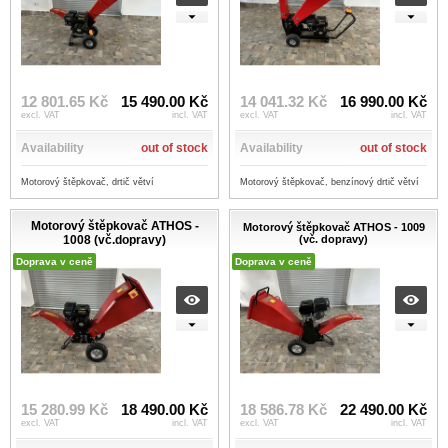
12 801.65 Kč
15 490.00 Kč
14 041.32 Kč
16 990.00 Kč
excl. VAT
incl. VAT
excl. VAT
incl. VAT
Availability
out of stock
Availability
out of stock
Motorový štěpkovač, drtič větví
Motorový štěpkovač, benzínový drtič větví
Motorový štěpkovač ATHOS -
Motorový štěpkovač ATHOS - 1009
1008 (vč.dopravy)
(vč. dopravy)
Doprava v ceně
Doprava v ceně
15 280.99 Kč
18 490.00 Kč
18 586.78 Kč
22 490.00 Kč
excl. VAT
incl. VAT
excl. VAT
incl. VAT