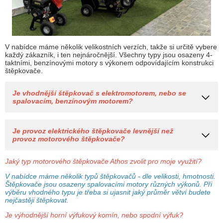
V nabídce máme několik velikostních verzích, takže si určitě vybere
každý zákazník, i ten nejnáročnější. Všechny typy jsou osazeny 4-
taktními, benzínovými motory s výkonem odpovídajícím konstrukci
štěpkovače.
Je vhodnější štěpkovač s elektromotorem, nebo se
spalovacím, benzínovým motorem?
Je provoz elektrického štěpkovače levnější než
provoz motorového štěpkovače?
Jaký typ motorového štěpkovače Athos zvolit pro moje využití?
V nabídce máme několik typů štěpkovačů - dle velikosti, hmotnosti.
Štěpkovače jsou osazeny spalovacími motory různých výkonů.
Při
výběru vhodného typu je třeba si ujasnit jaký průměr větví budete
nejčastěji štěpkovat.
Je výhodnější horní výfukový komín, nebo spodní výfuk?