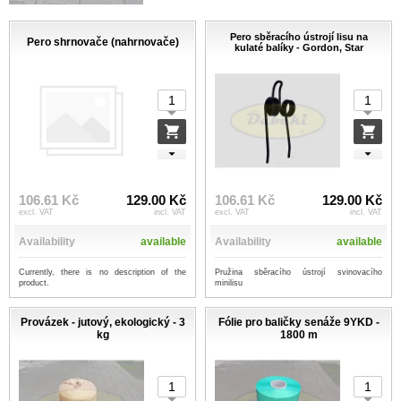
Pero sběracího ústrojí lisu na
Pero shrnovače (nahrnovače)
kulaté balíky - Gordon, Star
106.61 Kč
129.00 Kč
106.61 Kč
129.00 Kč
excl. VAT
incl. VAT
excl. VAT
incl. VAT
Availability
available
Availability
available
Currently, there is no description of the
Pružina sběracího ústrojí svinovacího
product.
minilisu
Provázek - jutový, ekologický - 3
Fólie pro baličky senáže 9YKD -
kg
1800 m