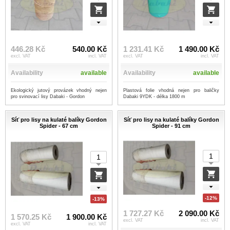
446.28 Kč
540.00 Kč
1 231.41 Kč
1 490.00 Kč
excl. VAT
incl. VAT
excl. VAT
incl. VAT
Availability
available
Availability
available
Ekologický jutový provázek vhodný nejen
Plastová folie vhodná nejen pro baličky
pro svinovací lisy Dabaki - Gordon
Dabaki 9YDK - délka 1800 m
Síť pro lisy na kulaté balíky Gordon
Síť pro lisy na kulaté balíky Gordon
Spider - 67 cm
Spider - 91 cm
-12%
-13%
1 727.27 Kč
2 090.00 Kč
1 570.25 Kč
1 900.00 Kč
excl. VAT
incl. VAT
excl. VAT
incl. VAT