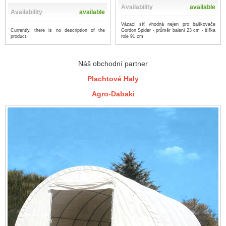
Availability
available
Availability
available
Vázací síť vhodná nejen pro balíkovače
Currently, there is no description of the
Gordon Spider - průměr balení 23 cm - šířka
product.
role 91 cm
Náš obchodní partner
Plachtové Haly
Agro-Dabaki