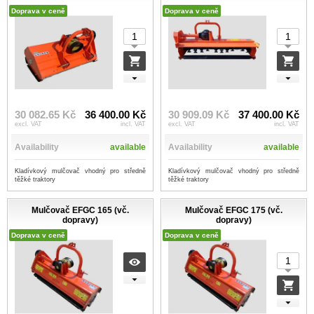
Doprava v ceně
Doprava v ceně
30 082.65 Kč
36 400.00 Kč
30 909.09 Kč
37 400.00 Kč
excl. VAT
incl. VAT
excl. VAT
incl. VAT
Availability
available
Availability
available
Kladívkový mulčovač vhodný pro středně
Kladívkový mulčovač vhodný pro středně
těžké traktory
těžké traktory
Mulčovač EFGC 165 (vč.
Mulčovač EFGC 175 (vč.
dopravy)
dopravy)
Doprava v ceně
Doprava v ceně