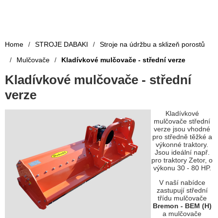
Home
/
STROJE DABAKI
/
Stroje na údržbu a sklizeň porostů
/
Mulčovače
/
Kladívkové mulčovače - střední verze
Kladívkové mulčovače - střední
verze
Kladívkové
mulčovače střední
verze jsou vhodné
pro středně těžké a
výkonné traktory.
Jsou ideální např.
pro traktory Zetor, o
výkonu 30 - 80 HP.
V naší nabídce
zastupují střední
třídu mulčovače
Bremon - BEM (H)
a mulčovače