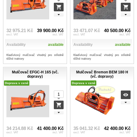
32 975.21 Kč
39 900.00 Kč
33 471.07 Kč
40 500.00 Kč
excl. VAT
incl. VAT
excl. VAT
incl. VAT
Availability
available
Availability
available
Kladívkový mulčovač vhodný pro středně
Kladívkový mulčovač vhodný pro středně
těžké traktory
těžké traktory
Mulčovač EFGC-H 165 (vč.
Mulčovač Bremon BEM 180 H
dopravy)
(vč. dopravy)
Doprava v ceně
Doprava v ceně
34 214.88 Kč
41 400.00 Kč
35 041.32 Kč
42 400.00 Kč
excl. VAT
incl. VAT
excl. VAT
incl. VAT