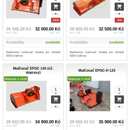
-15%
-3%
26 446.28 Kč
32 000.00 Kč
26 859.50 Kč
32 500.00 Kč
excl. VAT
incl. VAT
excl. VAT
incl. VAT
Availability
available
Availability
available
Kladívkový mulčovač vhodný pro středně
Kladívkový mulčovač vhodný pro středně
těžké traktory
těžké traktory
Mulčovač EFGC 145 (vč.
Mulčovač EFGC-H 125
dopravy)
Doprava v ceně
Doprava v ceně
28 842.98 Kč
34 900.00 Kč
29 669.42 Kč
35 900.00 Kč
excl. VAT
incl. VAT
excl. VAT
incl. VAT