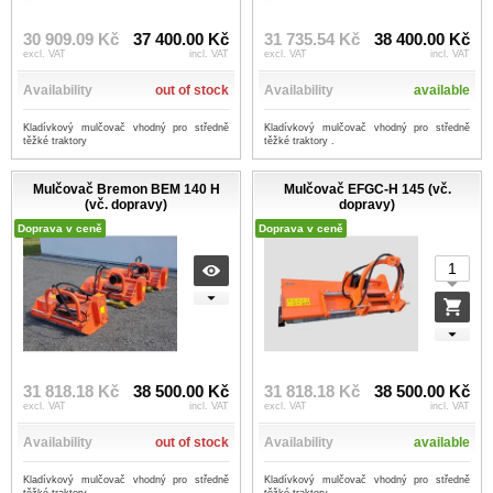
30 909.09 Kč
37 400.00 Kč
31 735.54 Kč
38 400.00 Kč
excl. VAT
incl. VAT
excl. VAT
incl. VAT
Availability
out of stock
Availability
available
Kladívkový mulčovač vhodný pro středně
Kladívkový mulčovač vhodný pro středně
těžké traktory
těžké traktory .
Mulčovač Bremon BEM 140 H
Mulčovač EFGC-H 145 (vč.
(vč. dopravy)
dopravy)
Doprava v ceně
Doprava v ceně
31 818.18 Kč
38 500.00 Kč
31 818.18 Kč
38 500.00 Kč
excl. VAT
incl. VAT
excl. VAT
incl. VAT
Availability
out of stock
Availability
available
Kladívkový mulčovač vhodný pro středně
Kladívkový mulčovač vhodný pro středně