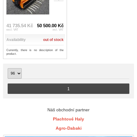
41 735.54 Kč
50 500.00 Kč
excl. VAT
incl. VAT
Availability
out of stock
Currently, there is no description of the
product.
1
Náš obchodní partner
Plachtové Haly
Agro-Dabaki