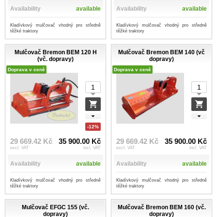
Availability
available
Availability
available
Kladívkový mulčovač vhodný pro středně
Kladívkový mulčovač vhodný pro středně
těžké traktory
těžké traktory
Mulčovač Bremon BEM 120 H
Mulčovač Bremon BEM 140 (vč
(vč. dopravy)
dopravy)
Doprava v ceně
Doprava v ceně
-12%
29 669.42 Kč
35 900.00 Kč
29 669.42 Kč
35 900.00 Kč
excl. VAT
incl. VAT
excl. VAT
incl. VAT
Availability
available
Availability
available
Kladívkový mulčovač vhodný pro středně
Kladívkový mulčovač vhodný pro středně
těžké traktory
těžké traktory
Mulčovač EFGC 155 (vč.
Mulčovač Bremon BEM 160 (vč.
dopravy)
dopravy)