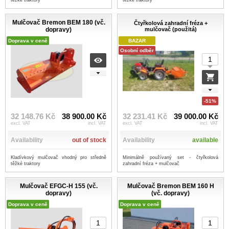
těžké traktory
těžké traktory
Mulčovač Bremon BEM 180 (vč.
Čtyřkolová zahradní fréza +
dopravy)
mulčovač (použitá)
Doprava v ceně
BAZAR
Osobní odběr
-51%
32 148.76 Kč
38 900.00 Kč
32 231.41 Kč
39 000.00 Kč
excl. VAT
incl. VAT
excl. VAT
incl. VAT
Availability
out of stock
Availability
available
Kladívkový mulčovač vhodný pro středně
Minimálně používaný set - čtyřkolová
těžké traktory
zahradní fréza + mulčovač
Mulčovač EFGC-H 155 (vč.
Mulčovač Bremon BEM 160 H
dopravy)
(vč. dopravy)
Doprava v ceně
Doprava v ceně