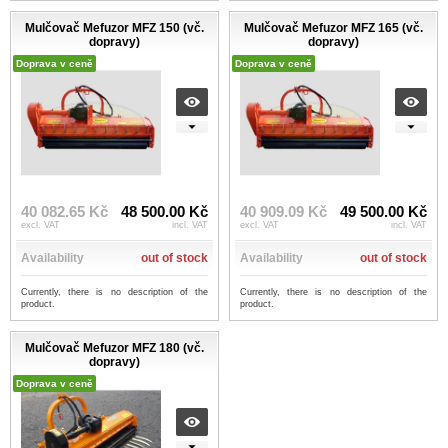
Mulčovač Mefuzor MFZ 150 (vč.
Mulčovač Mefuzor MFZ 165 (vč.
dopravy)
dopravy)
Doprava v ceně
Doprava v ceně
40 082.65 Kč
48 500.00 Kč
40 909.09 Kč
49 500.00 Kč
excl. VAT
incl. VAT
excl. VAT
incl. VAT
Availability
out of stock
Availability
out of stock
Currently, there is no description of the
Currently, there is no description of the
product.
product.
Mulčovač Mefuzor MFZ 180 (vč.
dopravy)
Doprava v ceně