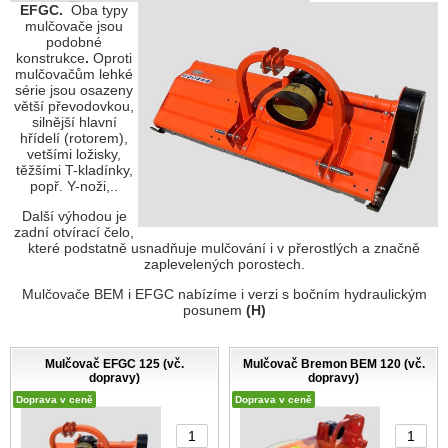
EFGC.
Oba typy
mulčovače jsou
podobné
konstrukce
.
Oproti
mulčovačům lehké
série jsou osazeny
větší převodovkou,
silnější hlavní
hřídelí (rotorem),
vetšími ložisky,
těžšími T-kladínky,
popř. Y-noži,..
Další výhodou je
zadní otvírací čelo,
které podstatně usnadňuje mulčování i v přerostlých a značně
zaplevelených porostech.
Mulčovače BEM i EFGC nabízíme i verzi s bočním hydraulickým
posunem
(H)
Mulčovač EFGC 125 (vč.
Mulčovač Bremon BEM 120 (vč.
dopravy)
dopravy)
Doprava v ceně
Doprava v ceně