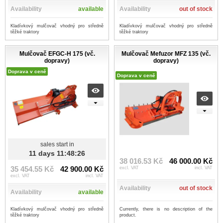
Availability
available
Availability
out of stock
Kladívkový mulčovač vhodný pro středně
Kladívkový mulčovač vhodný pro středně
těžké traktory
těžké traktory
Mulčovač EFGC-H 175 (vč.
Mulčovač Mefuzor MFZ 135 (vč.
dopravy)
dopravy)
Doprava v ceně
Doprava v ceně
sales start in
11 days 11:48:25
38 016.53 Kč
46 000.00 Kč
35 454.55 Kč
42 900.00 Kč
excl. VAT
incl. VAT
excl. VAT
incl. VAT
Availability
out of stock
Availability
available
Kladívkový mulčovač vhodný pro středně
Currently, there is no description of the
těžké traktory
product.