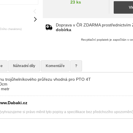
23 ks
Vl
Doprava v ČR ZDARMA prostřednictvím
dobírka
ačního charakteru)
Recyklační poplatek je započítán v c
ce
Náhradní díly
Komentáře
?
anu trojůhelníkového průřezu vhodná pro PTO 4T
00cm
 metr
ww.Dabaki.cz
(vyhrazujeme si právo měnit tyto popisy a specifikace bez předchozího upozornění