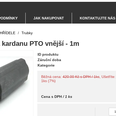
PODMÍNKY
JAK NAKUPOVAT
KONTAKTUJTE NÁS
HŘÍDELE
/
Trubky
 kardanu PTO vnější - 1m
ID produktu
Záruční doba
Kategorie
Běžná cena:
420.00 Kč s DPH / 1ks
, Ušetříte
1ks (7%)
Cena s DPH
/ 1 ks