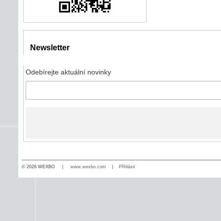
Newsletter
Odebírejte aktuální novinky
© 2026 WEXBO |
www.wexbo.com
|
Přihlásit