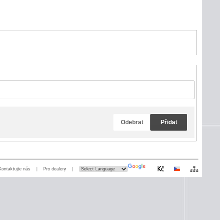
Odebrat
Přidat
Kontaktujte nás
|
Pro dealery
|