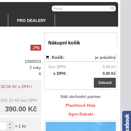
PRO DEALERY
Nákupní košík
-7%
Košík:
je prázdný
1000023
bez DPH:
0.00 Kč
2 roky
s DPH:
4
0.00 Kč
Zobrazit
: 30.00 Kč s DPH /
Náš obchodní partner
322.31 Kč
bez DPH
Plachtové Haly
390.00 Kč
Agro-Dabaki
× 1 ks