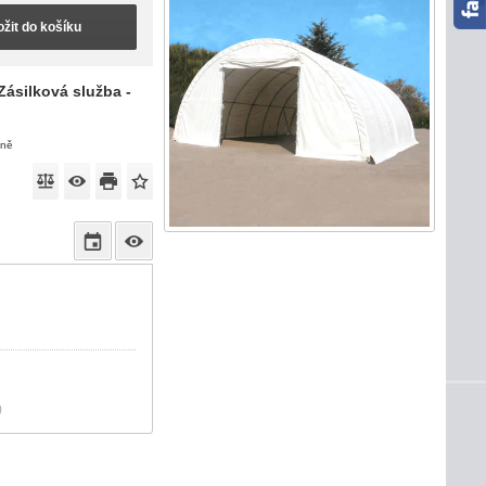
ožit do košíku
Zásilková služba -
eně
)