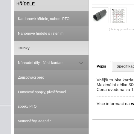
HŘÍDELE
Kardanové hřídele, náhon, PTO
(obrázky jsou ilustr
Náhonové hřídele s jištěním
Trubky
Náhradní díly - části kardanu
Popis
Specifika
Zajišťovací pero
Vnější trubka kard
Maximální délka 3
Cena uvedena za 1
Lamelové spojky, přetěžovací
Více informací na
w
spojky PTO
Volnoběžky, adaptér