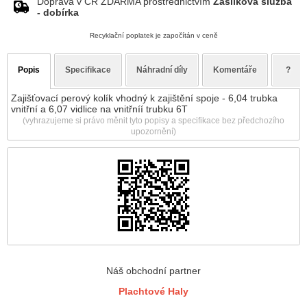
Doprava v ČR ZDARMA prostřednictvím
Zásilková služba
- dobírka
Recyklační poplatek je započítán v ceně
Popis
Specifikace
Náhradní díly
Komentáře
?
Zajišťovací perový kolík vhodný k zajištění spoje - 6,04 trubka
vnitřní a 6,07 vidlice na vnitřníí trubku 6T
(vyhrazujeme si právo měnit tyto popisy a specifikace bez předchozího
upozornění)
Náš obchodní partner
Plachtové Haly