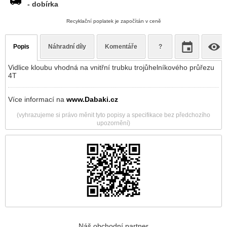
- dobírka
Recyklační poplatek je započítán v ceně
Popis
Náhradní díly
Komentáře
?
Vidlice kloubu vhodná na vnitřní trubku trojůhelníkového průřezu
4T
Více informací na
www.Dabaki.cz
(vyhrazujeme si právo měnit tyto popisy a specifikace bez předchozího
upozornění)
Náš obchodní partner