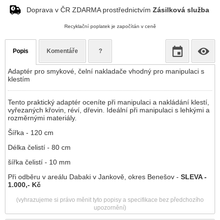
Doprava v ČR ZDARMA prostřednictvím
Zásilková služba
Recyklační poplatek je započítán v ceně
Popis
Komentáře
?
Adaptér pro smykové, čelní nakladače vhodný pro manipulaci s
klestím
Tento praktický adaptér oceníte při manipulaci a nakládání klestí,
vyřezaných křovin, réví, dřevin. Ideální při manipulaci s lehkými a
rozměrnými materiály.
Šířka - 120 cm
Délka čelistí - 80 cm
šířka čelistí - 10 mm
Při odběru v areálu Dabaki v Jankově, okres Benešov -
SLEVA -
1.000,- Kč
(vyhrazujeme si právo měnit tyto popisy a specifikace bez předchozího
upozornění)