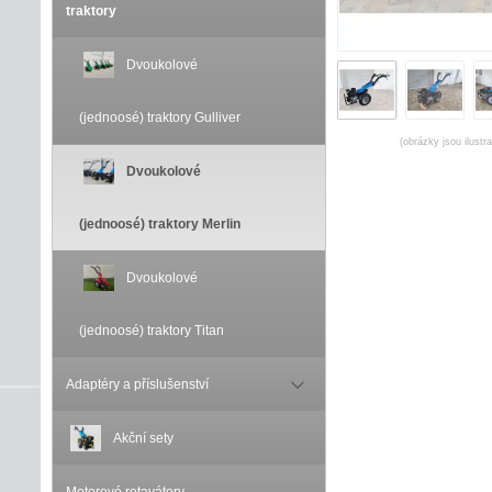
traktory
Dvoukolové
(jednoosé) traktory Gulliver
(obrázky jsou ilustr
Dvoukolové
(jednoosé) traktory Merlin
Dvoukolové
(jednoosé) traktory Titan
Adaptéry a příslušenství
Akční sety