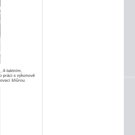
 4-taktním,
ro práci s výkonově
tovací šňůrou.