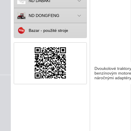
ND DABAKI
ND DONGFENG
Bazar - použité stroje
Dvoukolové traktor
benzínovým motor
náročnými adaptéry.