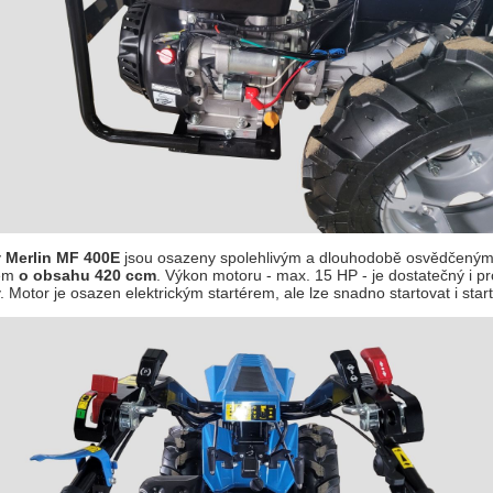
y
Merlin MF 400E
jsou osazeny spolehlivým a dlouhodobě osvědčeným,
em
o obsahu 420 ccm
. Výkon motoru - max. 15 HP - je dostatečný i p
 Motor je osazen elektrickým startérem, ale lze snadno startovat i star