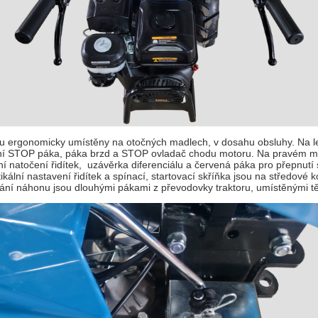
u ergonomicky umístěny na otočných madlech, v dosahu obsluhy. Na 
ní STOP páka, páka brzd a STOP ovladač chodu motoru. Na pravém mad
ní natočení řidítek, uzávěrka diferenciálu a červená páka pro přepnutí
ikální nastavení řidítek a spínací, startovací skříňka jsou na středové 
ní náhonu jsou dlouhými pákami z převodovky traktoru, umístěnými těs