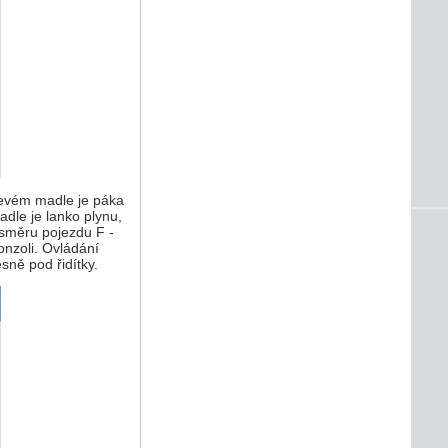
levém madle je páka
le je lanko plynu,
 směru pojezdu F -
konzoli. Ovládání
ně pod řidítky.