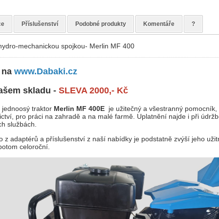
ce
Příslušenství
Podobné produkty
Komentáře
?
 hydro-mechanickou spojkou- Merlin MF 400
 na
www.Dabaki.cz
ašem skladu -
SLEVA 2000,- Kč
 jednoosý traktor
Merlin MF 400E
je užitečný a všestranný pomocník,
ictví, pro práci na zahradě a na malé farmě. Uplatnění najde i při údržbě
ch službách.
ho z adaptérů a příslušenství z naší nabídky je podstatně zvýší jeho uži
 potom celoroční.