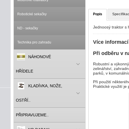
Motorové rotavátory
Robotické sekačky
Popis
Specifika
Jednoosý traktor s
ND - sekačky
Více informací
Technika pro zahradu
Při odběru v n
NÁHONOVÉ
Robustní a výkonný
zelinářství, zahradn
HŘÍDELE
parků, v komunální
Při použití některé
KLADÍVKA, NOŽE,
Praktické využití je
OSTŘÍ..
PŘIPRAVUJEME..