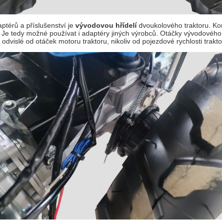
ptérů a příslušenství je
vývodovou hřídelí
dvoukolového traktoru. Ko
 Je tedy možné používat i adaptéry jiných výrobců. Otáčky vývodového
 odvislé od otáček motoru traktoru, nikoliv od pojezdové rychlosti trakto