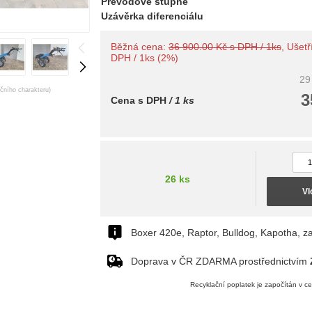
Převodové stupně
Uzávěrka diferenciálu
Běžná cena:
36 900.00 Kč s DPH / 1ks
, Ušetř
DPH / 1ks (2%)
29
ačního charakteru)
3
Cena s DPH
/ 1 ks
26 ks
Vl
Boxer 420e, Raptor, Bulldog, Kapotha, za
Doprava v ČR ZDARMA prostřednictvím
Recyklační poplatek je započítán v c