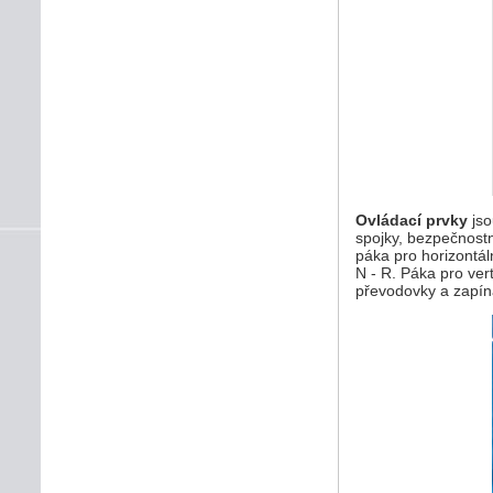
Ovládací prvky
jso
spojky, bezpečnost
páka pro horizontál
N - R. Páka pro vert
převodovky a zapíná