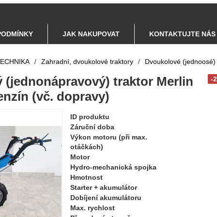
PODMÍNKY
JAK NAKUPOVAT
KONTAKTUJTE NÁS
TECHNIKA
/
Zahradní, dvoukolové traktory
/
Dvoukolové (jednoosé) 
 (jednonápravový) traktor Merlin
-
nzín (vč. dopravy)
ID produktu
Záruční doba
Výkon motoru (při max.
otáčkách)
Motor
Hydro-mechanická spojka
Hmotnost
Starter + akumulátor
Dobíjení akumulátoru
Max. rychlost