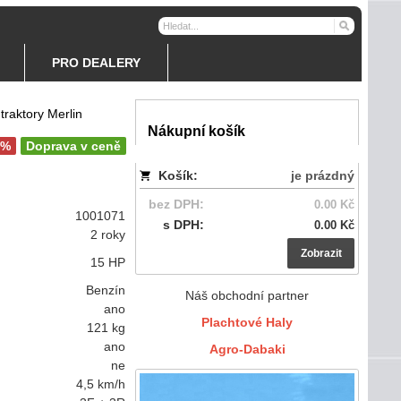
PRO DEALERY
traktory Merlin
Nákupní košík
2%
Doprava v ceně
Košík:
je prázdný
bez DPH:
0.00 Kč
1001071
s DPH:
0.00 Kč
2 roky
Zobrazit
15 HP
Benzín
Náš obchodní partner
ano
Plachtové Haly
121 kg
ano
Agro-Dabaki
ne
4,5 km/h