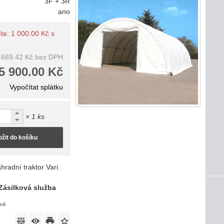
3F + 3R
ano
íte: 1 000.00 Kč s
 669.42 Kč
bez DPH
5 900.00 Kč
Vypočítat splátku
× 1 ks
ožit do košíku
hradní traktor Vari
Zásilková služba
eně