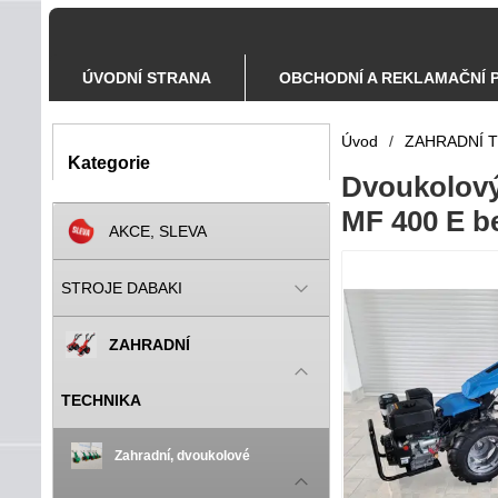
ÚVODNÍ STRANA
OBCHODNÍ A REKLAMAČNÍ 
Úvod
/
ZAHRADNÍ 
Kategorie
Dvoukolový
MF 400 E be
AKCE, SLEVA
STROJE DABAKI
ZAHRADNÍ
TECHNIKA
Zahradní, dvoukolové