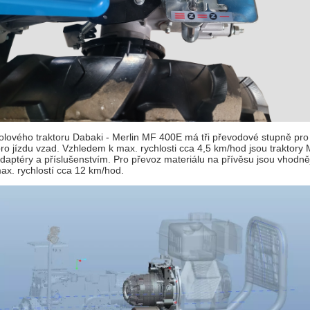
lového traktoru Dabaki - Merlin MF 400E má tři převodové stupně pro j
o jízdu vzad. Vzhledem k max. rychlosti cca 4,5 km/hod jsou traktory 
adaptéry a příslušenstvím. Pro převoz materiálu na přívěsu jsou vhodně
max. rychlostí cca 12 km/hod.