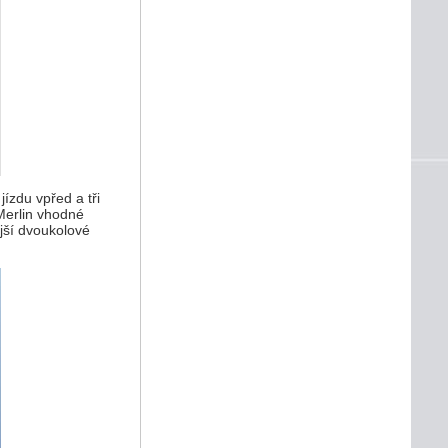
ízdu vpřed a tři
Merlin vhodné
jší dvoukolové