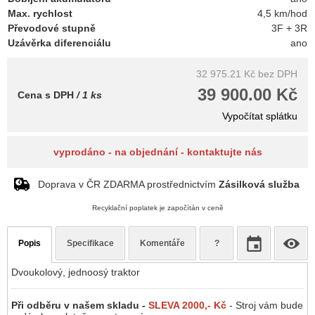
Max. rychlost
4,5 km/hod
Převodové stupně
3F + 3R
Uzávěrka diferenciálu
ano
32 975.21 Kč
bez DPH
39 900.00 Kč
Cena s DPH
/ 1 ks
Vypočítat splátku
vyprodáno - na objednání - kontaktujte nás
Doprava v ČR ZDARMA prostřednictvím
Zásilková služba
Recyklační poplatek je započítán v ceně
Popis
Specifikace
Komentáře
?
Dvoukolový, jednoosý traktor
Při odběru v našem skladu -
SLEVA 2000,- Kč
- Stroj vám bude