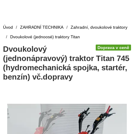
Úvod
/
ZAHRADNÍ TECHNIKA
/
Zahradní, dvoukolové traktory
/
Dvoukolové (jednoosé) traktory Titan
Dvoukolový
Doprava v ceně
(jednonápravový) traktor Titan 745
(hydromechanická spojka, startér,
benzín) vč.dopravy