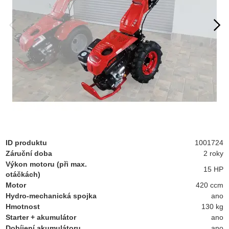
ID produktu
1001724
Záruční doba
2 roky
Výkon motoru (při max.
15 HP
otáčkách)
Motor
420 ccm
Hydro-mechanická spojka
ano
Hmotnost
130 kg
Starter + akumulátor
ano
Dobíjení akumulátoru
ano