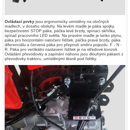
Ovládací prvky
jsou ergonomicky umístěny na otočných
madlech, v dosahu obsluhy. Na levém madle je páka spojky,
bezpečnostní STOP páka, páčka levé brzdy, spínací skříňka,
spínač pracovního LED světla. Na pravém madle je lanko plynu,
páka pro horizontální natočení řidítek, páčka pravé brzdy, páka
diferenciálu a červená páka pro přepnutí směru pojezdu. F - N -
R. Páka pro vertikální nastavení řidítek je na středové konzoli.
Ovládání převodovky a zapínání náhonu jsou dlouhými pákami z
převodovky traktoru, umístěnými těsně pod řidítky.