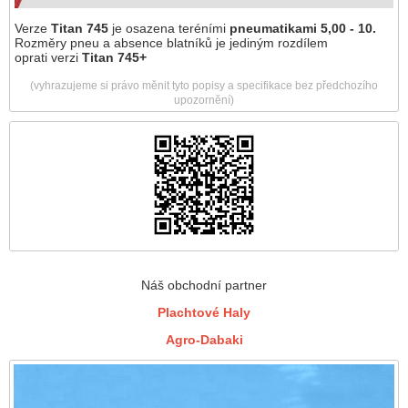
Verze
Titan 745
je osazena teréními
pneumatikami 5,00 - 10.
Rozměry pneu a absence blatníků je jediným rozdílem
oprati verzi
Titan 745+
(vyhrazujeme si právo měnit tyto popisy a specifikace bez předchozího
upozornění)
Náš obchodní partner
Plachtové Haly
Agro-Dabaki