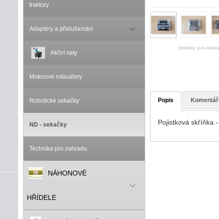
traktory
Adaptéry a příslušenství
(obrázky jsou ilustr
Akční sety
Motorové rotavátory
Popis
Komentář
Robotické sekačky
Pojistková skříňka 
ND - sekačky
Technika pro zahradu
NÁHONOVÉ
HŘÍDELE