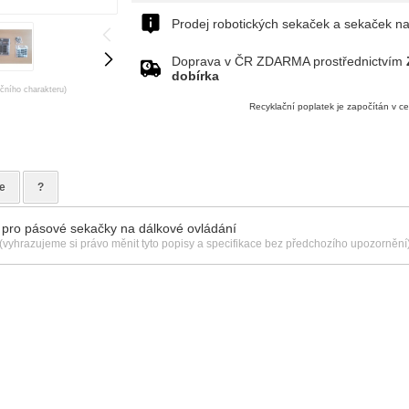
Prodej robotických sekaček a sekaček na
Doprava v ČR ZDARMA prostřednictvím
dobírka
ačního charakteru)
Recyklační poplatek je započítán v c
e
?
- pro pásové sekačky na dálkové ovládání
(vyhrazujeme si právo měnit tyto popisy a specifikace bez předchozího upozornění