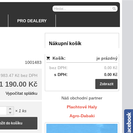
PRO DEALERY
Nákupní košík
Košík:
je prázdný
1001483
bez DPH:
0.00 Kč
s DPH:
0.00 Kč
983.47 Kč
bez DPH
1 190.00 Kč
Zobrazit
Vypočítat splátku
Náš obchodní partner
Plachtové Haly
× 1 ks
Agro-Dabaki
ožit do košíku