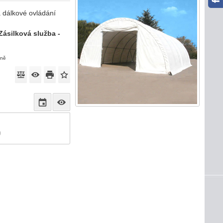
 dálkové ovládání
Zásilková služba -
eně
)