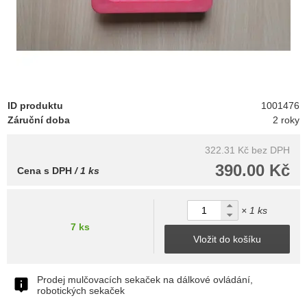
ID produktu
1001476
Záruční doba
2 roky
322.31 Kč
bez DPH
390.00 Kč
Cena s DPH
/ 1 ks
× 1 ks
7 ks
Vložit do košíku
Prodej mulčovacích sekaček na dálkové ovládání,
robotických sekaček