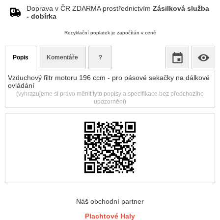
Doprava v ČR ZDARMA prostřednictvím
Zásilková služba
- dobírka
Recyklační poplatek je započítán v ceně
Popis
Komentáře
?
Vzduchový filtr motoru 196 ccm - pro pásové sekačky na dálkové
ovládání
(vyhrazujeme si právo měnit tyto popisy a specifikace bez předchozího
upozornění)
Náš obchodní partner
Plachtové Haly