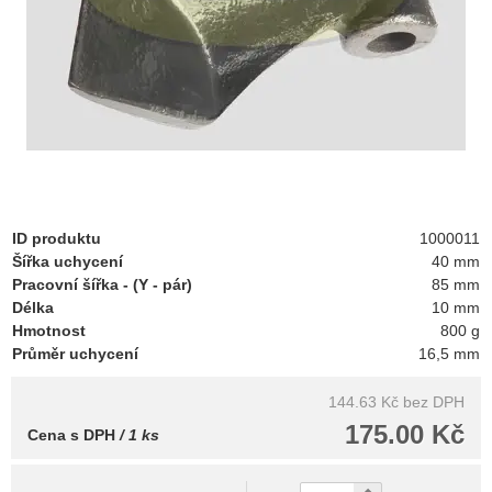
ID produktu
1000011
Šířka uchycení
40 mm
Pracovní šířka - (Y - pár)
85 mm
Délka
10 mm
Hmotnost
800 g
Průměr uchycení
16,5 mm
144.63 Kč
bez DPH
175.00 Kč
Cena s DPH
/ 1 ks