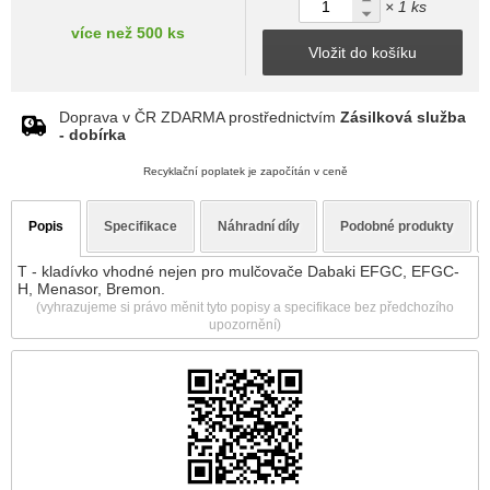
× 1 ks
více než 500 ks
Vložit do košíku
Doprava v ČR ZDARMA prostřednictvím
Zásilková služba
- dobírka
Recyklační poplatek je započítán v ceně
Popis
Specifikace
Náhradní díly
Podobné produkty
T - kladívko vhodné nejen pro mulčovače Dabaki EFGC, EFGC-
H, Menasor, Bremon.
(vyhrazujeme si právo měnit tyto popisy a specifikace bez předchozího
upozornění)