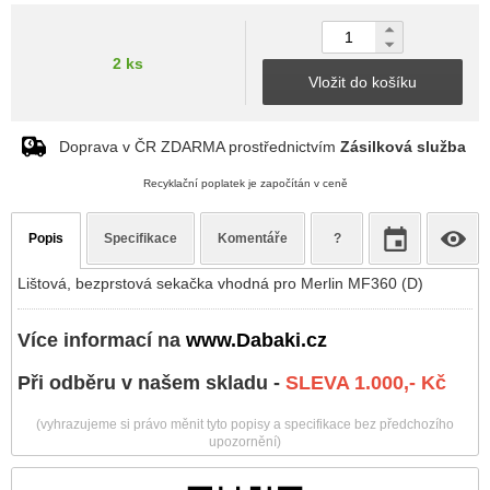
2 ks
Vložit do košíku
Doprava v ČR ZDARMA prostřednictvím
Zásilková služba
Recyklační poplatek je započítán v ceně
Popis
Specifikace
Komentáře
?
Lištová, bezprstová sekačka vhodná pro Merlin MF360 (D)
Více informací na
www.Dabaki.cz
Při odběru v našem skladu -
SLEVA 1.000,- Kč
(vyhrazujeme si právo měnit tyto popisy a specifikace bez předchozího
upozornění)