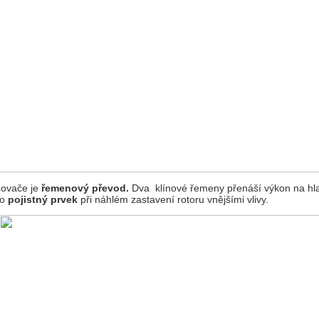
čovače je
řemenový převod.
Dva klínové řemeny přenáší výkon na hlav
ko
pojistný prvek
při náhlém zastavení rotoru vnějšími vlivy.