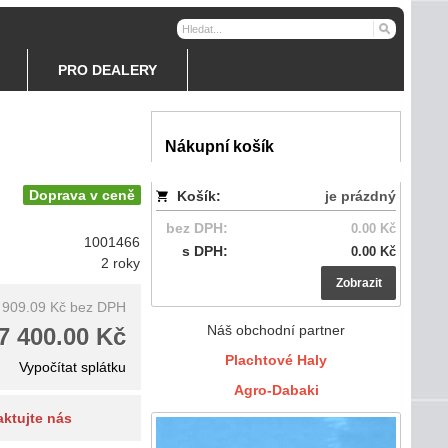
PRO DEALERY
Nákupní košík
Doprava v ceně
Košík:
je prázdný
bez DPH:
0.00 Kč
1001466
s DPH:
0.00 Kč
2 roky
Zobrazit
 909.09 Kč
bez DPH
Náš obchodní partner
7 400.00 Kč
Plachtové Haly
Vypočítat splátku
Agro-Dabaki
aktujte nás