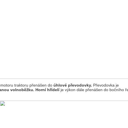
motoru traktoru přenášen do
úhlové převodovky.
Převodovka je
anou volnoběžku. Horní hřídelí
je výkon dále přenášen do bočního 