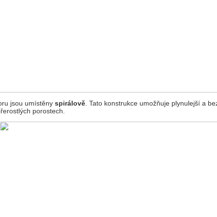
toru jsou umístěny
spirálově
. Tato konstrukce umožňuje plynulejší a be
přerostlých porostech.