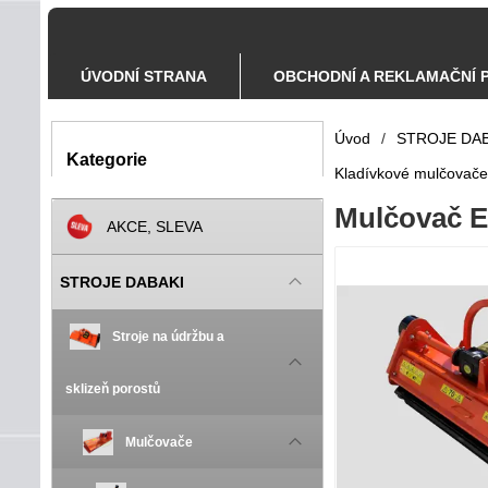
ÚVODNÍ STRANA
OBCHODNÍ A REKLAMAČNÍ 
Úvod
/
STROJE DAB
Kategorie
Kladívkové mulčovače 
Mulčovač E
AKCE, SLEVA
STROJE DABAKI
Stroje na údržbu a
sklizeň porostů
Mulčovače