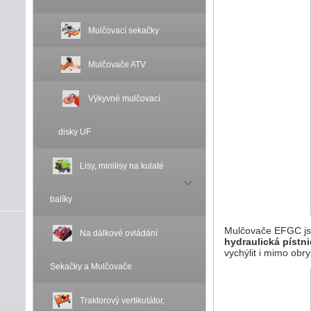
Mulčovací sekačky
Mulčovače ATV
Výkyvné mulčovací
disky UF
Lisy, minilisy na kulaté
balíky
Mulčovače EFGC jso
Na dálkové ovládání
hydraulická pístn
vychýlit i mimo obry
Sekačky a Mulčovače
Traktorový vertikutátor,