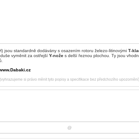
 jsou standardně dodávány s osazením rotoru železo-litinovými
T-kla
oduše vyměnit za ostřejší
Y-nože
s delší řeznou plochou. Ty jsou vhodně
ů.
 www.Dabaki.cz
(vyhrazujeme si právo měnit tyto popisy a specifikace bez předchozího upozornění