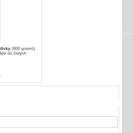
dívky
(800 gramů).
jší do čistých
)