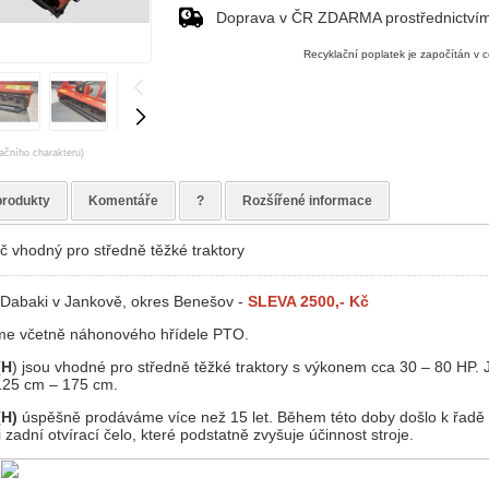
Doprava v ČR ZDARMA prostřednictví
Recyklační poplatek je započítán v 
račního charakteru)
produkty
Komentáře
?
Rozšířené informace
č vhodný pro středně těžké traktory
 Dabaki v Jankově, okres Benešov -
SLEVA 2500,- Kč
e včetně náhonového hřídele PTO.
(H
) jsou vhodné pro středně těžké traktory s výkonem cca 30 – 80 HP.
125 cm – 175 cm.
(H)
úspěšně prodáváme více než 15 let. Během této doby došlo k řadě i
 zadní otvírací čelo, které podstatně zvyšuje účinnost stroje.