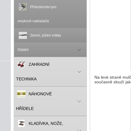
Příslušenství pro
smykové nakladače
Zemní, půdní vrtáky
Ostatní
ZAHRADNÍ
Na levé straně mul
TECHNIKA
současně slouží ja
NÁHONOVÉ
HŘÍDELE
KLADÍVKA, NOŽE,