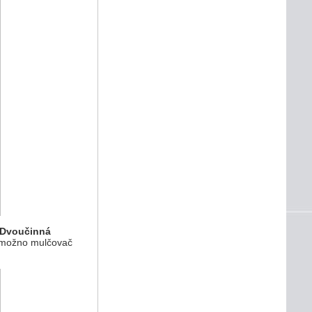
 Dvoučinná
 možno mulčovač