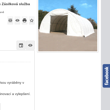
m
Zásilková služba
ceně
 Jsou vyráběny v
novací a vylepšení.