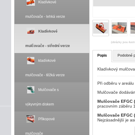
Kladívkové
mulčovače - lehká verze
Kladívkové
(obrázky jsou ilust
mulčovače - střední verze
Popis
Podobné 
kladívkové
Kladívkový mulčova
mulčovače - těžká verze
Při odběru v areálu
Mulčovače s
Mulčovače dodávám
Mulčovače EFGC 
výkyvným diskem
pracovním záběru 
Mulčovače EFGC 
Příkopové
Nejzásadnější je asi
mulčovače