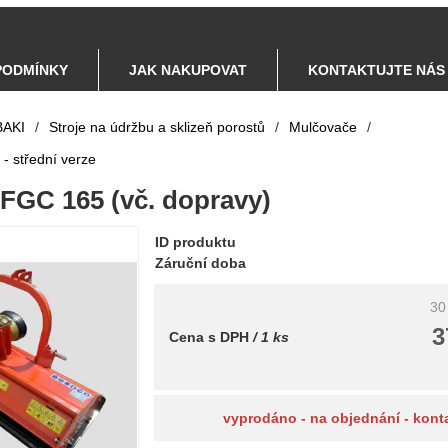
PODMÍNKY
JAK NAKUPOVAT
KONTAKTUJTE NÁS
AKI
/
Stroje na údržbu a sklizeň porostů
/
Mulčovače
/
- střední verze
FGC 165 (vč. dopravy)
ID produktu
Záruční doba
30
3
Cena s DPH
/ 1 ks
vyprodáno - na objednání - kont