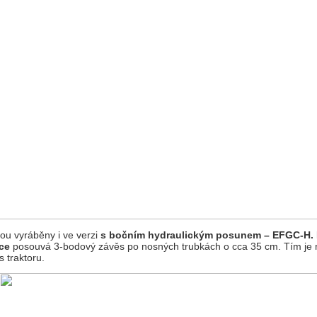
u vyráběny i ve verzi
s bočním hydraulickým posunem – EFGC-H.
ice
posouvá 3-bodový závěs po nosných trubkách o cca 35 cm. Tím je
s traktoru.