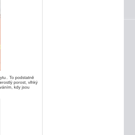
tu.. To podstatně
rostlý porost, vlhký
váním, kdy jsou