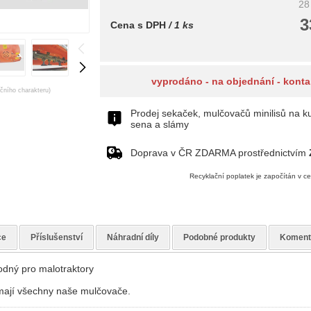
28
3
Cena s DPH
/ 1 ks
vyprodáno - na objednání - konta
ačního charakteru)
Prodej sekaček, mulčovačů minilisů na kul
sena a slámy
Doprava v ČR ZDARMA prostřednictvím
Recyklační poplatek je započítán v c
ce
Příslušenství
Náhradní díly
Podobné produkty
Koment
dný pro malotraktory
 mají všechny naše mulčovače.