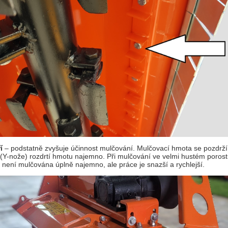
í
– podstatně zvyšuje účinnost mulčování. Mulčovací hmota se pozdrž
 (Y-nože) rozdrtí hmotu najemno. Při mulčování ve velmi hustém porostu 
není mulčována úplně najemno, ale práce je snazší a rychlejší.