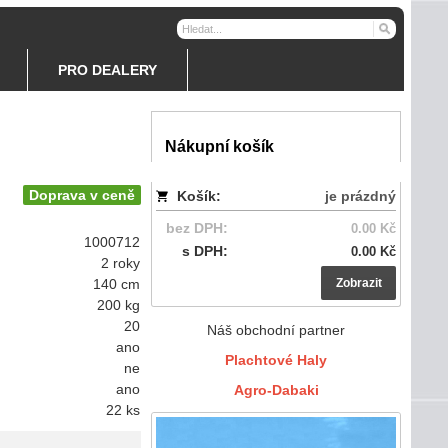
PRO DEALERY
Nákupní košík
Doprava v ceně
Košík:
je prázdný
bez DPH:
0.00 Kč
1000712
s DPH:
0.00 Kč
2 roky
140 cm
Zobrazit
200 kg
20
Náš obchodní partner
ano
Plachtové Haly
ne
ano
Agro-Dabaki
22 ks