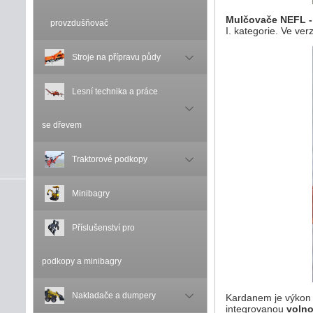
Mulčovače NEFL -
provzdušňovač
I. kategorie. Ve ver
Stroje na přípravu půdy
Lesní technika a práce
se dřevem
Traktorové podkopy
Minibagry
Příslušenství pro
podkopy a minibagry
Nakladače a dumpery
Kardanem je výkon 
integrovanou
voln