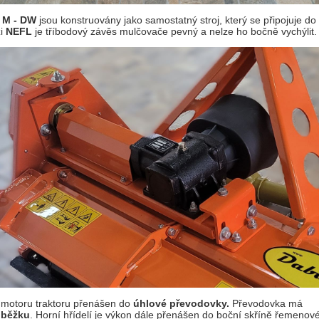
 M - DW
jsou konstruovány jako samostatný stroj, který se připojuje 
zi
NEFL
je tříbodový závěs mulčovače pevný a nelze ho bočně vychýlit.
motoru traktoru přenášen do
úhlové převodovky.
Převodovka má
oběžku
. Horní hřídelí je výkon dále přenášen do boční skříně řemenov