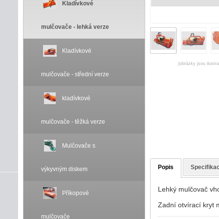
Kladívkové
mulčovače - lehká verze
Kladívkové
(obrázky jsou ilustr
mulčovače - střední verze
kladívkové
mulčovače - těžká verze
Mulčovače s
Popis
Specifika
výkyvným diskem
Lehký mulčovač vho
Příkopové
Zadní otvírací kryt
mulčovače