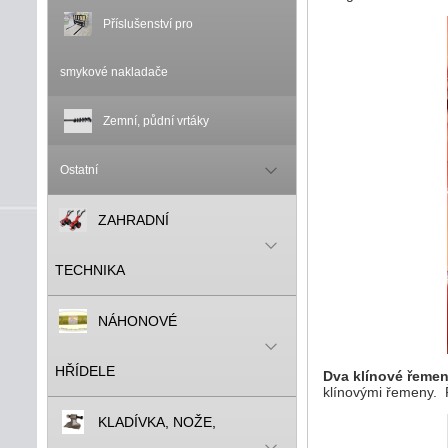
Příslušenství pro
smykové nakladače
Zemní, půdní vrtáky
Ostatní
ZAHRADNÍ
TECHNIKA
NÁHONOVÉ
HŘÍDELE
Dva klínové řeme
klínovými řemeny.
KLADÍVKA, NOŽE,