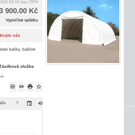
 016.53 Kč
bez DPH
3 900.00 Kč
Vypočítat splátku
ktujte nás
até balíky, baliček
Zásilková služba
eně
áře
?