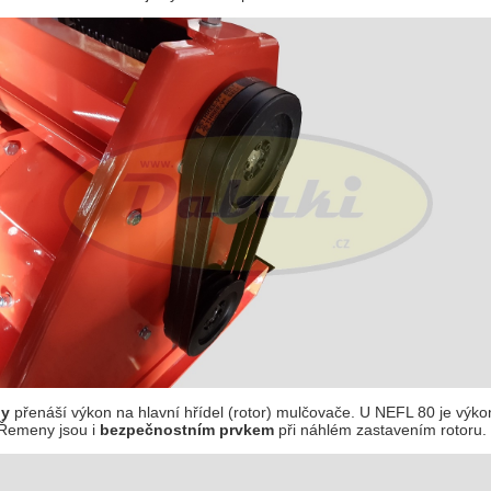
ny
přenáší výkon na hlavní hřídel (rotor) mulčovače. U NEFL 80 je výk
 Řemeny jsou i
bezpečnostním prvkem
při náhlém zastavením rotoru.