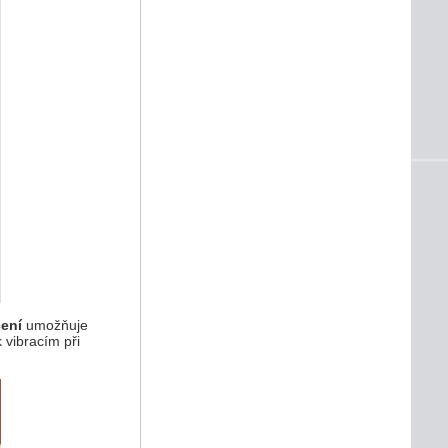
cení
umožňuje
 vibracím při