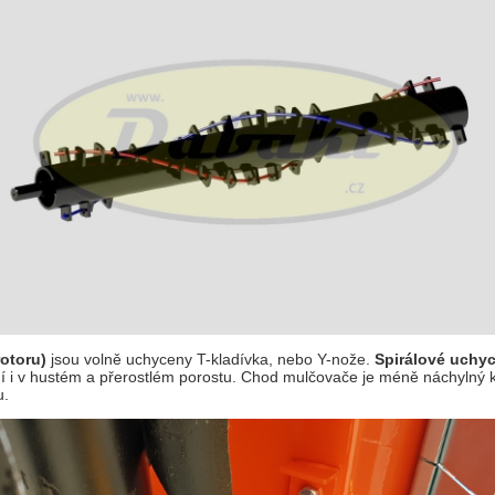
rotoru)
jsou volně uchyceny T-kladívka, nebo Y-nože.
Spirálové uchy
í i v hustém a přerostlém porostu. Chod mulčovače je méně náchylný k
u.