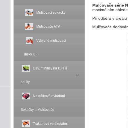
Mulčovače série 
maximálním ohledem
Mulčovací sekačky
Při odběru v areálu
Mulčovače ATV
Mulčovače dodávám
Výkyvné mulčovací
disky UF
Lisy, minilisy na kulaté
balíky
Na dálkové ovládání
Sekačky a Mulčovače
Traktorový vertikutátor,