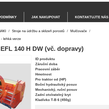
PODMÍNKY
JAK NAKUPOVAT
KONTAKTUJTE NÁS
AKI
/
Stroje na údržbu a sklizeň porostů
/
Mulčovače
/
- lehká verze
EFL 140 H DW (vč. dopravy)
ID produktu
Záruční doba
Pracovní záběr
Hmotnost
Pro traktor od (HP)
Boční hydraulický posuv
Mechanický, ruční posuv
Zadní otvíratelný kryt
Kladívko T-B 6 (450g)