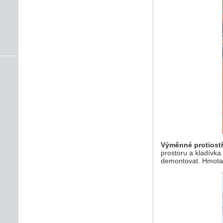
Výměnné protiostř
prostoru a kladívka
demontovat. Hmota 