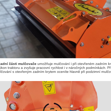
adní části mulčovače
umožňuje mulčování i při otevřeném zadním kry
ýkon traktoru a zvyšuje pracovní rychlost i v náročných podmínkách. Pře
lčování s otevřeným zadním krytem oceníte hlavně při podzimní mulčo