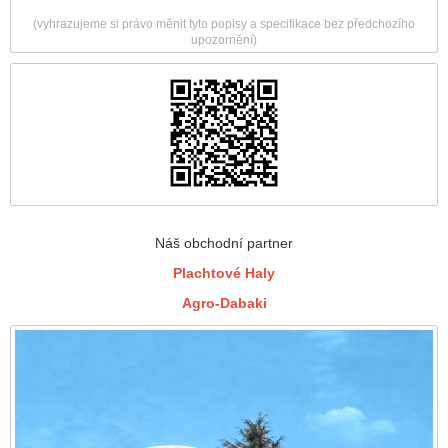
(vyhrazujeme si právo měnit tyto popisy a specifikace bez předchozího
upozornění)
Náš obchodní partner
Plachtové Haly
Agro-Dabaki