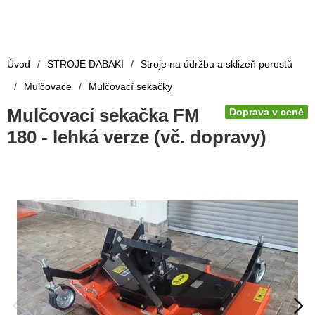
Úvod
/
STROJE DABAKI
/
Stroje na údržbu a sklizeň porostů
/
Mulčovače
/
Mulčovací sekačky
Mulčovací sekačka FM
Doprava v ceně
180 - lehká verze (vč. dopravy)