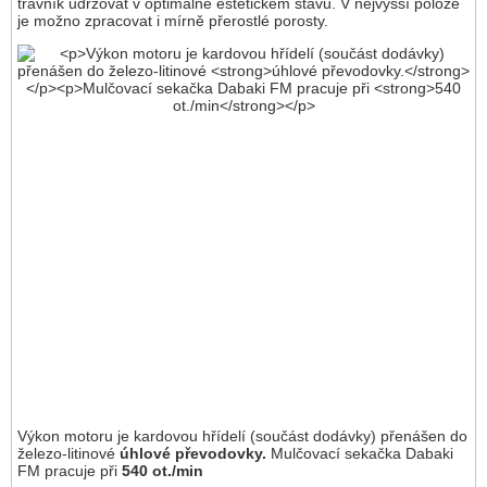
trávník udržovat v optimálně estetickém stavu. V nejvyšší poloze
je možno zpracovat i mírně přerostlé porosty.
Výkon motoru je kardovou hřídelí (součást dodávky) přenášen do
železo-litinové
úhlové převodovky.
Mulčovací sekačka Dabaki
FM pracuje při
540 ot./min