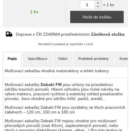
× 1 ks
1 ks
Vložit do košíku
Doprava v ČR ZDARMA prostřednictvím
Zásilková služba
Recyklační poplatek je započítán v ceně
Popis
Specifikace
Video
Podobné produkty
Komen
Mulčovací sekačka vhodná malotraktory a lehké traktory
Mulčovací sekačky
Dabaki FM
jsou určeny na pravidelnou
údržbu travních porostů. Hlavní výhodou jsou nízké nároky na
výkon traktoru, pracovní rychlost a estetický vzhled posekaného
porostu. Jsou vhodné pro údržbu hřišť, parků, areálů,..
Mulčovací sekačky Dabaki FM jsou vyráběny ve třech pracovních
záběrech – 120 cm, 150 cm a 180 cm
Mulčovací sekačky Dabaki FM nejsou vhodné pro mulčovaní
přerostlých porostů (nad 40cm), zaplevelených porostů, nebo
ploch s pevnými překážkami (kámen, větve,..) Pro tyto terény je