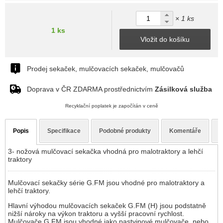
× 1 ks
1 ks
Vložit do košíku
Prodej sekaček, mulčovacích sekaček, mulčovačů
Doprava v ČR ZDARMA prostřednictvím
Zásilková služba
Recyklační poplatek je započítán v ceně
Popis
Specifikace
Podobné produkty
Komentáře
3- nožová mulčovací sekačka vhodná pro malotraktory a lehčí
traktory
Mulčovací sekačky série G.FM jsou vhodné pro malotraktory a
lehčí traktory.
Hlavní výhodou mulčovacích sekaček G.FM (H) jsou podstatně
nižší nároky na výkon traktoru a vyšší pracovní rychlost.
Mulčovače G.FM jsou vhodné jako pastvinové mulčovače, nebo