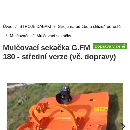
Úvod
/
STROJE DABAKI
/
Stroje na údržbu a sklizeň porostů
/
Mulčovače
/
Mulčovací sekačky
Mulčovací sekačka G.FM
Doprava v ceně
180 - střední verze (vč. dopravy)