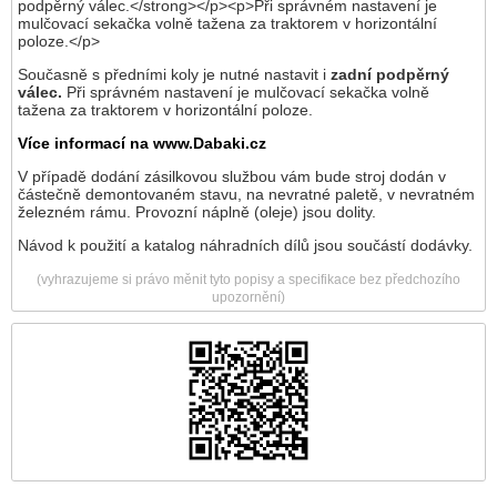
Současně s předními koly je nutné nastavit i
zadní podpěrný
válec.
Při správném nastavení je mulčovací sekačka volně
tažena za traktorem v horizontální poloze.
Více informací na www.Dabaki.cz
V případě dodání zásilkovou službou vám bude stroj dodán v
částečně demontovaném stavu, na nevratné paletě, v nevratném
železném rámu. Provozní náplně (oleje) jsou dolity.
Návod k použití a katalog náhradních dílů jsou součástí dodávky.
(vyhrazujeme si právo měnit tyto popisy a specifikace bez předchozího
upozornění)