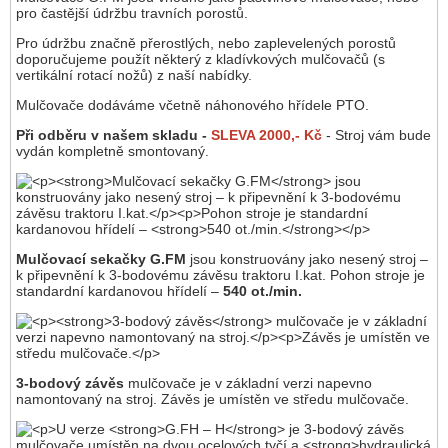
pro častější údržbu travních porostů.
Pro údržbu značně přerostlých, nebo zaplevelených porostů
doporučujeme použít některý z kladívkových mulčovačů (s
vertikální rotací nožů) z naší nabídky.
Mulčovače dodáváme včetně náhonového hřídele PTO.
Při odběru v našem skladu -
SLEVA 2000,- Kč
- Stroj vám bude
vydán kompletně smontovaný.
Mulčovací sekačky G.FM
jsou konstruovány jako nesený stroj –
k připevnění k 3-bodovému závěsu traktoru I.kat. Pohon stroje je
standardní kardanovou hřídelí –
540 ot./min.
3-bodový závěs
mulčovače je v základní verzi napevno
namontovaný na stroj. Závěs je umístěn ve středu mulčovače.