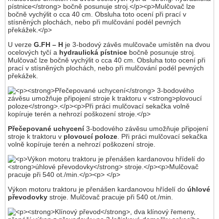
U verze
G.FH – H
je 3-bodový závěs mulčovače umístěn na dvou
ocelových tyčí a
hydraulická pístnice
bočně posunuje stroj.
Mulčovač lze bočně vychýlit o cca 40 cm. Obsluha toto ocení při
prací v stísněných plochách, nebo při mulčování podél pevných
překážek.
Přečepované uchycení
3-bodového závěsu umožňuje připojení
stroje k traktoru v
plovoucí poloze
. Při práci mulčovací sekačka
volně kopíruje terén a nehrozí poškození stroje.
Výkon motoru traktoru je přenášen kardanovou hřídelí do
úhlové
převodovky
stroje. Mulčovač pracuje při 540 ot./min.