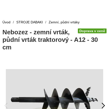
Úvod
/
STROJE DABAKI
/
Zemní, půdní vrtáky
Nebozez - zemní vrták,
Doprava v ceně
půdní vrták traktorový - A12 - 30
cm