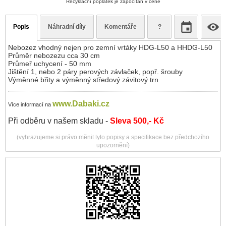
Recyklační poplatek je započítán v ceně
Popis
Náhradní díly
Komentáře
?
Nebozez vhodný nejen pro zemní vrtáky HDG-L50 a HHDG-L50
Průměr nebozezu cca 30 cm
Průmeř uchycení - 50 mm
Jištění 1, nebo 2 páry perových závlaček, popř. šrouby
Výměnné břity a výměnný středový závitový trn
www.Dabaki.cz
Více informací na
Při odběru v našem skladu -
Sleva 500,- Kč
(vyhrazujeme si právo měnit tyto popisy a specifikace bez předchozího
upozornění)