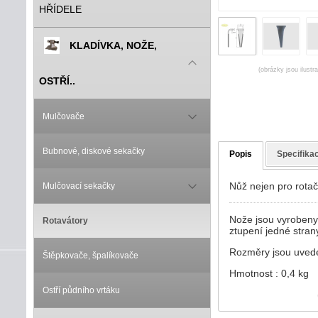
HŘÍDELE
KLADÍVKA, NOŽE,
(obrázky jsou ilustr
OSTŘÍ..
Mulčovače
Bubnové, diskové sekačky
Popis
Specifika
Nůž nejen pro rota
Mulčovací sekačky
Nože jsou vyrobeny
Rotavátory
ztupení jedné stran
Rozměry jsou uved
Štěpkovače, špalíkovače
Hmotnost : 0,4 kg
Ostří půdního vrtáku