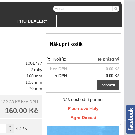
PRO DEALERY
Nákupní košík
Košík:
je prázdný
1001777
bez DPH:
0.00 Kč
2 roky
s DPH:
160 mm
0.00 Kč
10,5 mm
Zobrazit
70 mm
Náš obchodní partner
132.23 Kč
bez DPH
Plachtové Haly
160.00 Kč
Agro-Dabaki
× 1 ks