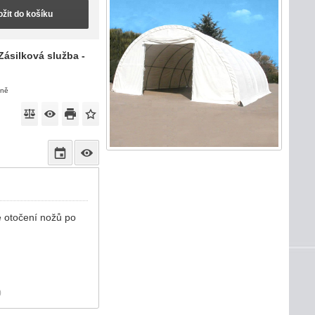
ožit do košíku
Zásilková služba -
eně
e otočení nožů po
)