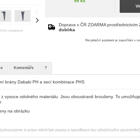
99 ks
Vl
Doprava v ČR ZDARMA prostřednictvím
dobírka
ačního charakteru)
Recyklační poplatek je započítán v c
ce
Komentáře
?
ční brány Dabaki PH a secí kombinace PHS
 z vysoce odolného materiálu. Jsou oboustraně broušeny. To umožňuj
y.
eny na obrázku
(vyhrazujeme si právo měnit tyto popisy a specifikace bez předchozího upozornění