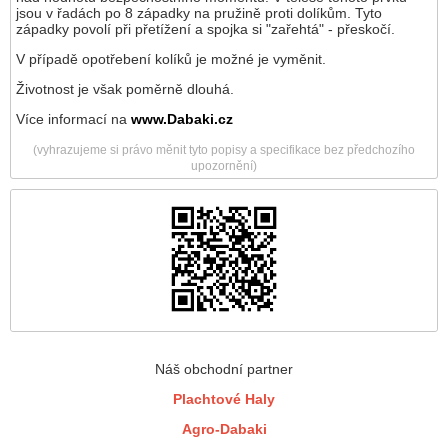
jsou v řadách po 8 západky na pružině proti dolíkům. Tyto
západky povolí při přetížení a spojka si "zařehtá" - přeskočí.
V případě opotřebení kolíků je možné je vyměnit.
Životnost je však poměrně dlouhá.
Více informací na
www.Dabaki.cz
(vyhrazujeme si právo měnit tyto popisy a specifikace bez předchozího
upozornění)
Náš obchodní partner
Plachtové Haly
Agro-Dabaki