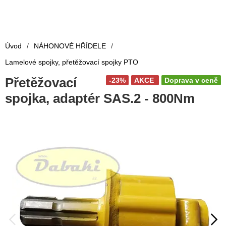
Úvod
/
NÁHONOVÉ HŘÍDELE
/
Lamelové spojky, přetěžovací spojky PTO
Přetěžovací
-23%
AKCE
Doprava v ceně
spojka, adaptér SAS.2 - 800Nm