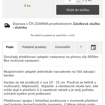
× 1 ks
5 ks
Vložit do košíku
Doprava v ČR ZDARMA prostřednictvím
Zásilková služba
- dobírka
Recyklační poplatek je započítán v ceně
Popis
Podobné produkty
Komentáře
?
Dvouřadý přetěžovací adaptér nastavený na přenos síly 800Nm.
Bez možnosti nastavení
Bezpečnostní adaptér jednoduše nacvaknete na Váš stávající
kardan.
Kardan se tak prodlouží o cca 10 - 15 cm. Používá se běžně u
mulčovačů, štěpkovačů, štípaček a všeobecně všude tam, kde
může dojít k přetížení či k zaseknutí nářadí a je tedy potřeba
ochránit systém proti poškození.
Přetěžovací spojka ( řehtačka) proklouzne v momentě přetížení
nad hodnotu bezpečnostního momentu. V tělese tohoto prvku