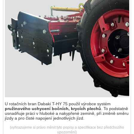
U rotačních bran Dabaki T-HY 75 použil výrobce systém
pružinového uchycení bočních, krycích plechů
. To podstatně
usnadňuje práci v hluboké a nakypřené zemině, při změně směru
jízdy a pro čisté napojení jednotlivých jízd.
(vyhrazujeme si právo měnit tyto popisy a specifikace bez předchozího
upozornění)