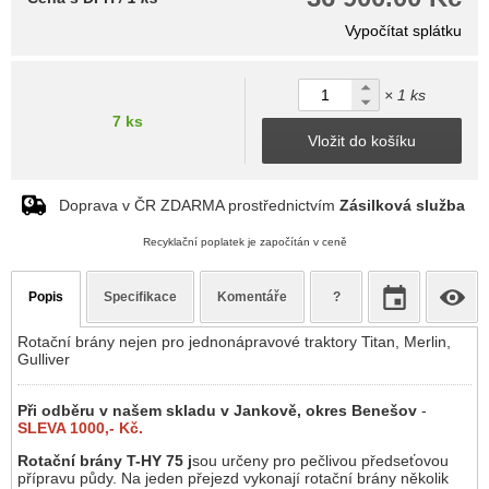
Vypočítat splátku
× 1 ks
7 ks
Vložit do košíku
Doprava v ČR ZDARMA prostřednictvím
Zásilková služba
Recyklační poplatek je započítán v ceně
Popis
Specifikace
Komentáře
?
Rotační brány nejen pro jednonápravové traktory Titan, Merlin,
Gulliver
Při odběru v našem skladu v Jankově, okres Benešov
-
SLEVA 1000,- Kč.
Rotační brány T-HY 75 j
sou určeny pro pečlivou předseťovou
přípravu půdy. Na jeden přejezd vykonají rotační brány několik