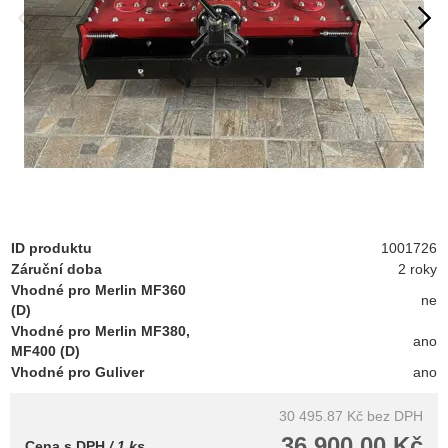
ID produktu
1001726
Záruční doba
2 roky
Vhodné pro Merlin MF360
ne
(D)
Vhodné pro Merlin MF380,
ano
MF400 (D)
Vhodné pro Guliver
ano
30 495.87 Kč
bez DPH
36 900.00 Kč
Cena s DPH
/ 1 ks