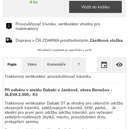
4 ks
Vložit do košíku
Provzušňovač trívníku, vertikutátor vhodný pro
malotraktory
Doprava v ČR ZDARMA prostřednictvím
Zásilková služba
Recyklační poplatek je započítán v ceně
Popis
Video
Komentáře
?
Traktorový vertikutátor, provzdušňovač trávníku
Při odběru v areálu Dabaki v Jankově, okres Benešov -
SLEVA 2.000,- Kč
Traktorový vertikutátor Dabaki ST je vhodný pro celoroční údržbu
okrasných trávníků, zatěžovaných trávníků, hřišť, parků,… Je
ideální pro první jarní údržbu údržbu trávníků, pro vyčesání
zetlelých rostlinných zbytků, mechu, provzdušnění drnu,
prokypření zeminy.