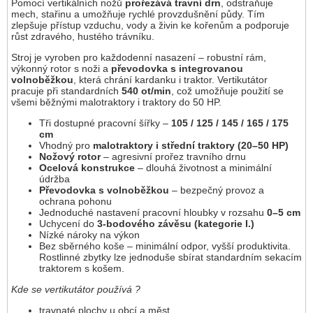
Pomocí vertikálních nožů
prořezává travní drn
, odstraňuje
mech, stařinu a umožňuje rychlé provzdušnění půdy. Tím
zlepšuje přístup vzduchu, vody a živin ke kořenům a podporuje
růst zdravého, hustého trávníku.
Stroj je vyroben pro každodenní nasazení – robustní rám,
výkonný rotor s noži a
převodovka s integrovanou
volnoběžkou
, která chrání kardanku i traktor. Vertikutátor
pracuje při standardních
540 ot/min
, což umožňuje použití se
všemi běžnými malotraktory i traktory do 50 HP.
Tři dostupné pracovní šířky –
105 / 125 / 145 / 165 / 175
cm
Vhodný pro
malotraktory i střední traktory (20–50 HP)
Nožový rotor
– agresivní prořez travního drnu
Ocelová konstrukce
– dlouhá životnost a minimální
údržba
Převodovka s volnoběžkou
– bezpečný provoz a
ochrana pohonu
Jednoduché nastavení pracovní hloubky v rozsahu
0–5 cm
Uchycení do
3-bodového závěsu (kategorie I.)
Nízké nároky na výkon
Bez sběrného koše – minimální odpor, vyšší produktivita.
Rostlinné zbytky lze jednoduše sbírat standardním sekacím
traktorem s košem.
Kde se vertikutátor používá ?
travnaté plochy u obcí a měst