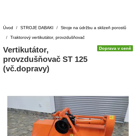
Úvod
/
STROJE DABAKI
/
Stroje na údržbu a sklizeň porostů
/
Traktorový vertikutátor, provzdušňovač
Vertikutátor,
Doprava v ceně
provzdušňovač ST 125
(vč.dopravy)