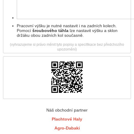
Pracovní výšku je nutné nastavit i na zadních kolech.
Pomocí
šroubového táhla
lze nastavit výšku a sklon
držáku obou zadních kol současně.
(vyhrazujeme si právo měnit tyto popisy a specifikace bez předchozího
upozornění)
Náš obchodní partner
Plachtové Haly
Agro-Dabaki