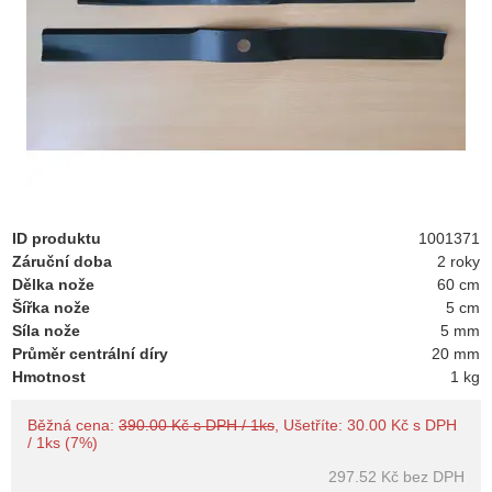
ID produktu
1001371
Záruční doba
2 roky
Dělka nože
60 cm
Šířka nože
5 cm
Síla nože
5 mm
Průměr centrální díry
20 mm
Hmotnost
1 kg
Běžná cena:
390.00 Kč s DPH / 1ks
, Ušetříte: 30.00 Kč s DPH
/ 1ks (7%)
297.52 Kč
bez DPH