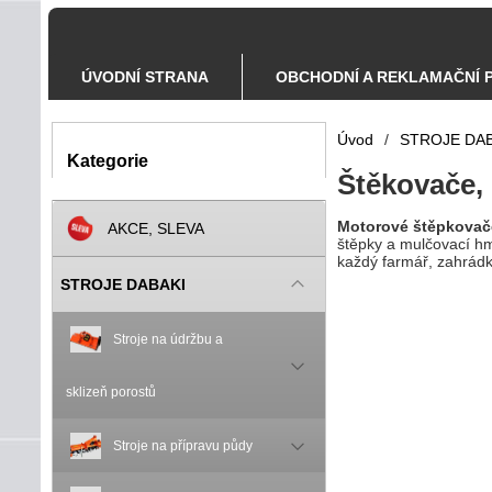
ÚVODNÍ STRANA
OBCHODNÍ A REKLAMAČNÍ 
Úvod
/
STROJE DAB
Kategorie
Štěkovače, 
Motorové štěpkovače
AKCE, SLEVA
štěpky a mulčovací hmo
každý farmář, zahrádká
STROJE DABAKI
Stroje na údržbu a
sklizeň porostů
Stroje na přípravu půdy