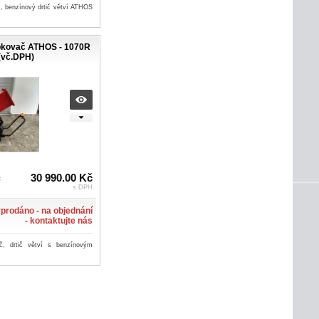
, benzínový drtič větví ATHOS
pkovač ATHOS - 1070R
(vč.DPH)
č
30 990.00 Kč
s DPH
prodáno - na objednání
- kontaktujte nás
č, drtič větví s benzínovým