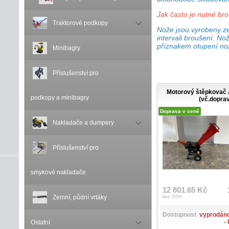
Jak často je nutné br
Traktorové podkopy
Nože jsou vyrobeny ze 
intervali broušení. N
příznakem otupení nož
Minibagry
Příslušenství pro
Motorový štěpkovač 
podkopy a minibagry
(vč.dopra
Doprava v ceně
Nakladače a dumpery
Příslušenství pro
smykové nakladače
12 801.65 Kč
Zemní, půdní vrtáky
bez DPH
Dostupnost
vyprodáno
-
Ostatní