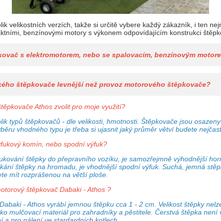
 velikostních verzích, takže si určitě vybere každý zákazník, i ten ne
aktními, benzínovými motory s výkonem odpovídajícím konstrukci štěp
pkovač s elektromotorem, nebo se spalovacím, benzínovým motor
ckého štěpkovače levnější než provoz motorového štěpkovače?
těpkovače Athos zvolit pro moje využití?
k typů štěpkovačů - dle velikosti, hmotnosti. Štěpkovače jsou osazen
ýběru vhodného typu je třeba si ujasnit jaký průměr větví budete nejčas
ýfukový komín, nebo spodní výfuk?
ukování štěpky do přepravního vozíku, je samozřejmně výhodnější hor
kání štěpky na hromadu, je vhodnější spodní výfuk. Suchá, jemná stěpk
dete mít rozprášenou na větší ploše.
otorový štěpkovač Dabaki - Athos ?
abaki - Athos vyrábí jemnou štěpku cca 1 - 2 cm. Velikost štěpky nelze
 jako mulčovací materiál pro zahradníky a pěstitele. Čerstvá štěpka nen
 a pro pálení ve stardardních kotlech.