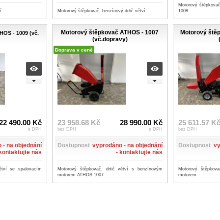
Mororový štěpkovač
í
Motorový štěpkovač, benzínový drtič větví
1008
Motorový štěpkovač ATHOS - 1007
Motorový ště
OS - 1009 (vč.
)
(vč.dopravy)
Doprava v ceně
22 490.00 Kč
23 958.68 Kč
28 990.00 Kč
25 611.57 K
s DPH
bez DPH
s DPH
bez DPH
 - na objednání
Dostupnost
vyprodáno - na objednání
Dostupnost
vy
 kontaktujte nás
- kontaktujte nás
ětví se spalovacím
Motorový štěpkovač, drtič větví s benzínovým
Motorový štěpkova
motorem ATHOS 1007
motorem