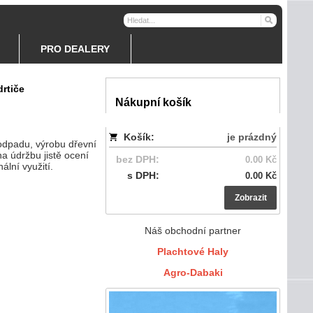
PRO DEALERY
rtiče
Nákupní košík
Košík:
je prázdný
odpadu, výrobu dřevní
na údržbu jistě ocení
bez DPH:
0.00 Kč
ální využití.
s DPH:
0.00 Kč
Zobrazit
Náš obchodní partner
Plachtové Haly
Agro-Dabaki