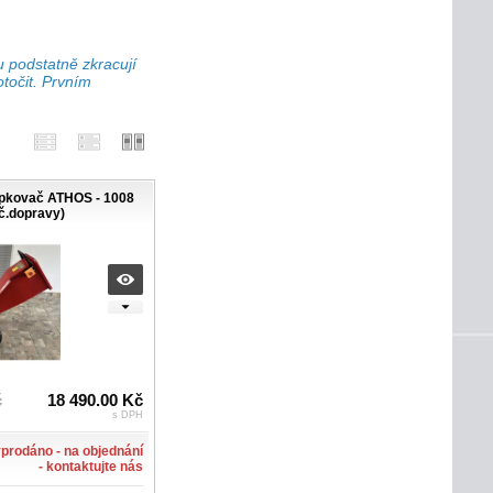
u podstatně zkracují
točit. Prvním
ěpkovač ATHOS - 1008
č.dopravy)
č
18 490.00 Kč
s DPH
prodáno - na objednání
- kontaktujte nás