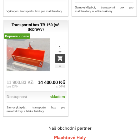
Samovyklápěcí, transportní box pro
Vyklápěcí transportní box pro malotraktory
malotraktory a lehké traktory
Transportní box TB 150 (vč.
dopravy)
Doprava v ceně
11 900.83 Kč
14 400.00 Kč
bez DPH
s DPH
Dostupnost
skladem
Samovyklápěcí, transportní box pro
malotraktory a lehké traktory
Náš obchodní partner
Plachtové Haly