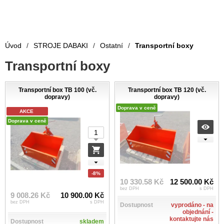
Úvod
/
STROJE DABAKI
/
Ostatní
/
Transportní boxy
Transportní boxy
Transportní box TB 100 (vč.
Transportní box TB 120 (vč.
dopravy)
dopravy)
Doprava v ceně
AKCE
Doprava v ceně
-8%
10 330.58 Kč
12 500.00 Kč
bez DPH
s DPH
9 008.26 Kč
10 900.00 Kč
bez DPH
s DPH
Dostupnost
vyprodáno - na
objednání -
kontaktujte nás
Dostupnost
skladem