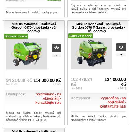
Nejmenší a nejlevnější svinovací minilis na
kulaté balíky z naší nabídky. Vhodný pro
Momentálně není k produktu žádný popis.
malotraktory a lehké traktory.
Mini lis svinovací - balíkovač
Mini lis svinovací - balíkovač
Gordon 0870 (provázek) - vč.
Gordon 0870 F (kasač, provázek) -
dopravy
vč. dopravy...
Doprava v ceně
Doprava v ceně
102 479.34
124 000.00
94 214.88 Kč
114 000.00 Kč
Kč
Kč
bez DPH
s DPH
bez DPH
s DPH
Dostupnost
vyprodáno - na
Dostupnost
vyprodáno - na
objednání -
objednání -
kontaktujte nás
kontaktujte nás
Minilis na kulaté balíky, vhodný pro
malotraktory a lehké traktory Dodáváme vč.
Minilis na kulaté balíky, vhodný pro
náhonové hřídele PTO - 4T x 800
malotraktory a lehké traktory
Mini lis svinovací - balíkovač