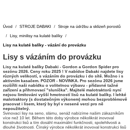
Úvod
/
STROJE DABAKI
/
Stroje na údržbu a sklizeň porostů
/
Lisy, minilisy na kulaté balíky
/
Lisy na kulaté balíky - vázání do provázku
Lisy s vázáním do provázku
Lisy na kulaté balíky Dabaki - Gordon a Gordon Spider pro
sezónu 2026. Ceny roku 2025 ! V nabídce Dabaki najdete lisy
různých velikostí, s vázáním do provázku i do sítě. Možno i s
aktivním kasačem. POZOR - NOVINKA. Pro sezónu 2026 jsme
rozšířili naši nabídku o volitelnou výbavu - přídavné tažné
zařízení a přihrnovací "sluníčka". Majitelé malotraktorů nyní
nejsou limitováni vyšší hmotností lisů na kulaté balíky. I lehké
malotraktory (s dostatečným výkonem) mohou bezproblémově
pracovat i lisem, který by byl v nesené verzi pro ně
nepoužitelný.
Svinovací lisy na seno, slámu, senáž nabízíme našim zákazníkům
více než 10 let. Během této doby výrobce několikrát inovoval
konstrukci lisů a tím dosáhl maximální funkčnosti, spolehlivosti a
dlouhé životnosti. Čínský výrobce několikrát inovoval konstrukci lisů