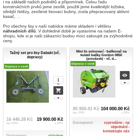
i na základě našich podnětů a připomínek. Celou řadu
konstrukčních prvků jsme zesílili, použili jsme kvalitnější ložiska,
silnější řetězy, zesílené lisovací bubny, zcela přepracovaný aktivní
kasač, ...
.
Pro všechny lisy v naší nabídce máme skladem i většinu
náhradních dílů
. V dohledné době je vystavíme na našem E-
shopu, kde si je naši zákazníci budou moci zakoupit za zvýhodněné
ceny.
Mini lis svinovací - balíkovač na
Tažný set pro lisy Dabaki (vč.
kulaté balíky Gordon 0850
dopravy)
(provázek) - vč. d...
Doprava v ceně
Doprava v ceně
85 950.41 Kč
104 000.00 Kč
bez DPH
s DPH
16 446.28 Kč
19 900.00 Kč
Dostupnost
vyprodáno - na
bez DPH
s DPH
objednání -
kontaktujte nás
Dostupnost
skladem