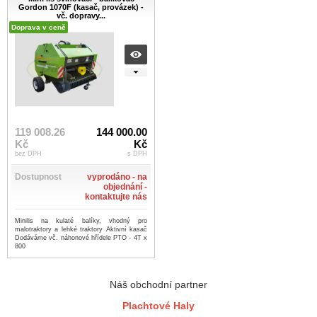
Gordon 1070F (kasač, provázek) -
vč. dopravy...
Doprava v ceně
119 008.26
144 000.00
Kč
Kč
bez DPH
s DPH
Dostupnost
vyprodáno - na
objednání -
kontaktujte nás
Minilis na kulaté balíky, vhodný pro
malotraktory a lehké traktory Aktivní kasač
Dodáváme vč. náhonové hřídele PTO - 4T x
800
Náš obchodní partner
Plachtové Haly