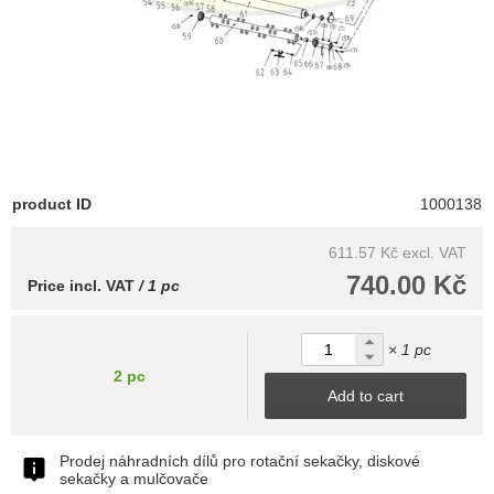
product ID
1000138
611.57 Kč
excl. VAT
740.00 Kč
Price incl. VAT
/ 1 pc
× 1 pc
2 pc
Add to cart
Prodej náhradních dílů pro rotační sekačky, diskové
sekačky a mulčovače