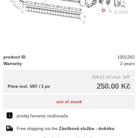
product ID
1001282
Warranty
2 years
206.61 Kč
excl. VAT
250.00 Kč
Price incl. VAT
/ 1 pc
out of stock
prodej řemenic mulčovače
Free shipping via the
Zásilková služba - dobírka