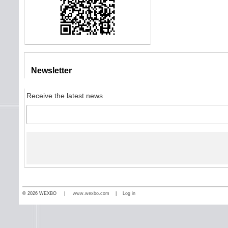
Newsletter
Receive the latest news
© 2026 WEXBO |
www.wexbo.com
|
Log in