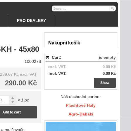
PRO DEALERY
Nákupní košík
GKH - 45x80
Cart:
is empty
1000278
excl. VAT:
0.00 Kč
incl. VAT:
0.00 Kč
239.67 Kč
excl. VAT
290.00 Kč
Show
Náš obchodní partner
× 1 pc
Plachtové Haly
Add to cart
Agro-Dabaki
y a mulčovače