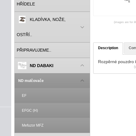
HŘÍDELE
KLADÍVKA, NOŽE,
(images are for il
OSTŘÍ..
Description
Com
PŘIPRAVUJEME..
Rozpěrné pouzdro 
ND DABAKI
(
ND mulčovače
EF
EFGC (H)
Mefuzor MFZ