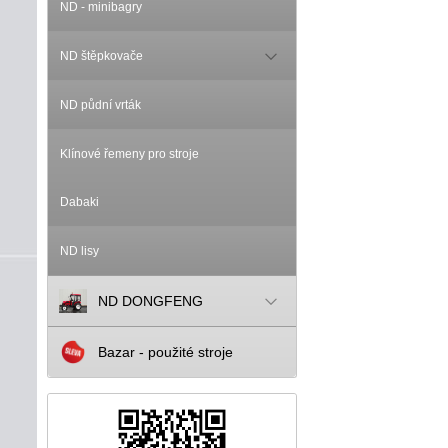
ND - minibagry
ND štěpkovače
ND půdní vrták
Klínové řemeny pro stroje
Dabaki
ND lisy
ND DONGFENG
Bazar - použité stroje