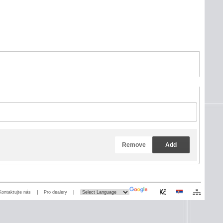
Remove
Add
Kontaktujte nás
|
Pro dealery
|