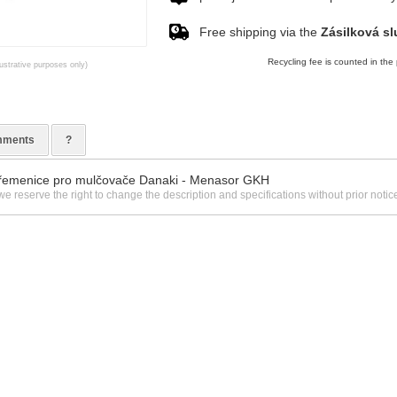
Free shipping via the
Zásilková sl
Recycling fee is counted in the 
lustrative purposes only)
ments
?
řemenice pro mulčovače Danaki - Menasor GKH
we reserve the right to change the description and specifications without prior notic