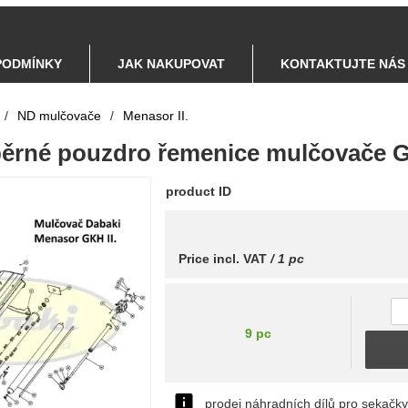
PODMÍNKY
JAK NAKUPOVAT
KONTAKTUJTE NÁS
/
ND mulčovače
/
Menasor II.
ozpěrné pouzdro řemenice mulčovače 
product ID
Price incl. VAT
/ 1 pc
9 pc
prodej náhradních dílů pro sekačk