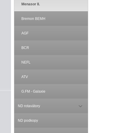
Menasor II.
Bremon BEMH
AGF
BCR
NEFL
ATV
G.FM - Galaxie
ND rotavátory
ND podkopy