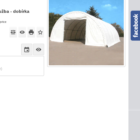
užba - dobírka
price
e)