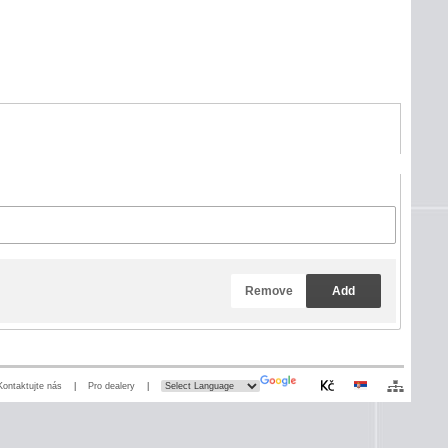
Remove
Add
Kontaktujte nás
|
Pro dealery
|