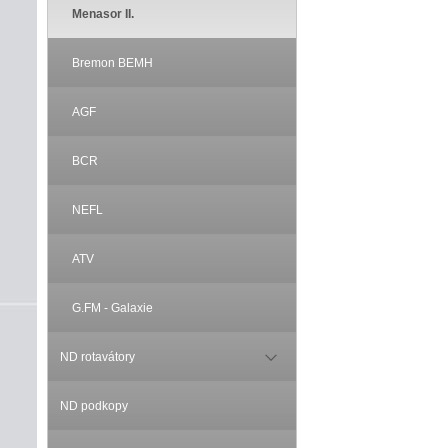
Menasor II.
Bremon BEMH
AGF
BCR
NEFL
ATV
G.FM - Galaxie
ND rotavátory
ND podkopy