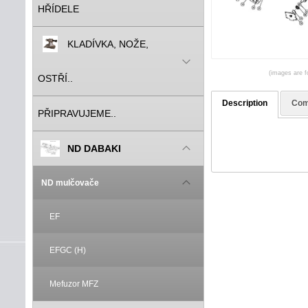
HŘÍDELE
KLADÍVKA, NOŽE,
(images are fo
OSTŘÍ..
Description
Com
PŘIPRAVUJEME..
ND DABAKI
ND mulčovače
EF
EFGC (H)
Mefuzor MFZ