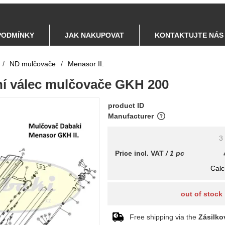
PODMÍNKY
JAK NAKUPOVAT
KONTAKTUJTE NÁS
/
ND mulčovače
/
Menasor II.
dní válec mulčovače GKH 200
product ID
Manufacturer
3
Price incl. VAT
/ 1 pc
Calc
out of stock
Free shipping via the
Zásilko