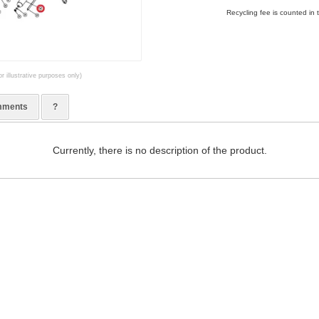
Recycling fee is counted in 
r illustrative purposes only)
ments
?
Currently, there is no description of the product.