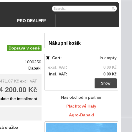
PRO DEALERY
Nákupní košík
Doprava v ceně
Cart:
is empty
1000250
excl. VAT:
0.00 Kč
Dabaki
incl. VAT:
0.00 Kč
 471.07 Kč
excl. VAT
Show
4 200.00 Kč
Náš obchodní partner
ulate the installment
Plachtové Haly
Agro-Dabaki
vá služba