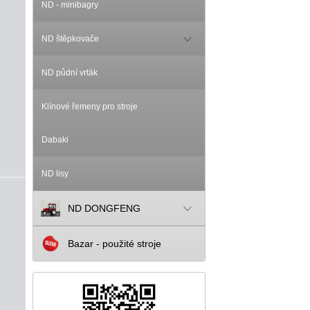
ND - minibagry
ND štěpkovače
ND půdní vrták
Klínové řemeny pro stroje
Dabaki
ND lisy
ND DONGFENG
Bazar - použité stroje