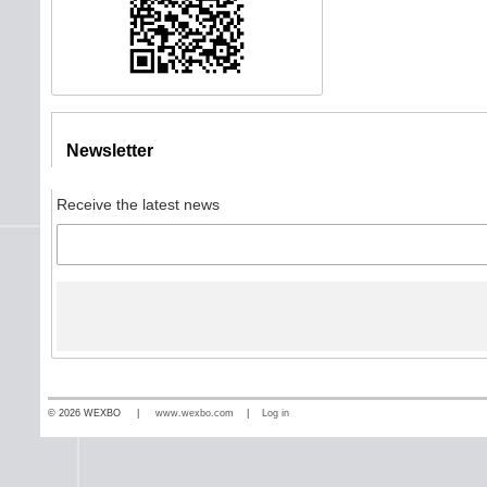
Newsletter
Receive the latest news
© 2026 WEXBO |
www.wexbo.com
|
Log in