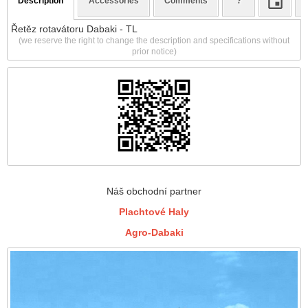
Description
Accessories
Comments
?
Řetěz rotavátoru Dabaki - TL
(we reserve the right to change the description and specifications without
prior notice)
Náš obchodní partner
Plachtové Haly
Agro-Dabaki