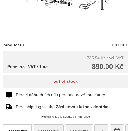
product ID
1000961
735.54 Kč
excl. VAT
890.00 Kč
Price incl. VAT
/ 1 pc
out of stock
Prodej náhradních dílů pro traktorové rotavátory
Free shipping via the
Zásilková služba - dobírka
Recycling fee is counted in the price