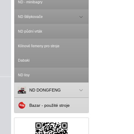
ND - minibagry
ND štěpkovače
ND půdní vrták
Klínové řemeny pro stroje
Dabaki
ND lisy
ND DONGFENG
Bazar - použité stroje