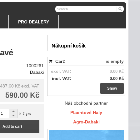
PRO DEALERY
Nákupní košík
ravé
Cart:
is empty
1000261
excl. VAT:
0.00 Kč
Dabaki
incl. VAT:
0.00 Kč
487.60 Kč
excl. VAT
Show
590.00 Kč
Náš obchodní partner
Plachtové Haly
× 1 pc
Agro-Dabaki
Add to cart