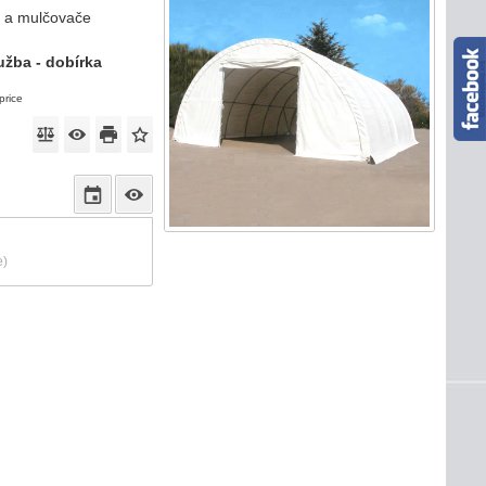
y a mulčovače
užba - dobírka
price
e)