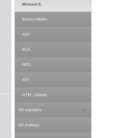
Menasor II.
Bremon BEMH
AGF
BCR
NEFL
ATV
G.FM - Galaxie
ND rotavátory
ND podkopy