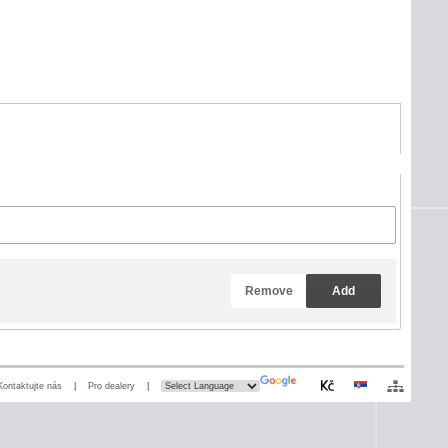
Remove
Add
Kontaktujte nás
|
Pro dealery
|