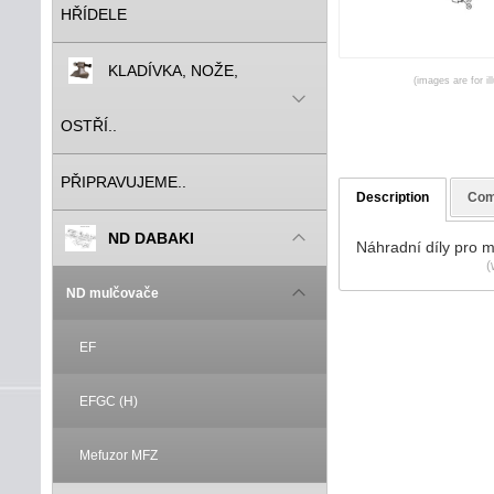
HŘÍDELE
KLADÍVKA, NOŽE,
(images are for il
OSTŘÍ..
PŘIPRAVUJEME..
Description
Com
ND DABAKI
Náhradní díly pro 
(
ND mulčovače
EF
EFGC (H)
Mefuzor MFZ