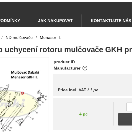
PODMÍNKY
JAK NAKUPOVAT
KONTAKTUJTE NÁS
/
ND mulčovače
/
Menasor II.
ato uchycení rotoru mulčovače GKH p
product ID
Manufacturer
Price incl. VAT
/ 1 pc
4 pc