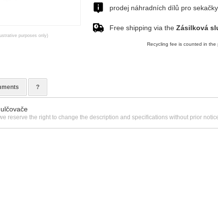
prodej náhradních dílů pro sekačk
Free shipping via the
Zásilková sl
lustrative purposes only)
Recycling fee is counted in the 
ments
?
mulčovače
we reserve the right to change the description and specifications without prior notic