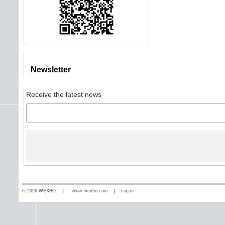
Newsletter
Receive the latest news
© 2026 WEXBO |
www.wexbo.com
|
Log in