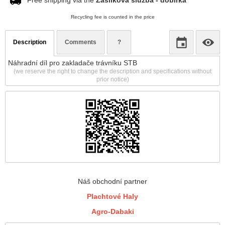
Free shipping via the
Zásilková služba - dobírka
Recycling fee is counted in the price
Description
Comments
?
Náhradní díl pro zakladače trávníku STB
(we reserve the right to change the description and specifications without
prior notice)
Náš obchodní partner
Plachtové Haly
Agro-Dabaki