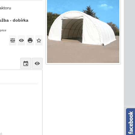
aktoru
užba - dobírka
price
e)