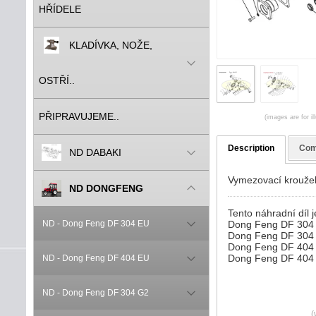
HŘÍDELE
KLADÍVKA, NOŽE,
OSTŘÍ..
PŘIPRAVUJEME..
(images are for il
Description
Com
ND DABAKI
Vymezovací kroužek
ND DONGFENG
Tento náhradní díl j
ND - Dong Feng DF 304 EU
Dong Feng DF 304
Dong Feng DF 304
Dong Feng DF 404
Dong Feng DF 404
ND - Dong Feng DF 404 EU
ND - Dong Feng DF 304 G2
(