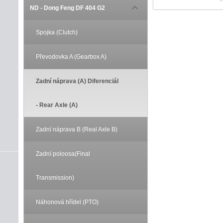
ND - Dong Feng DF 404 G2
Spojka (Clutch)
Převodovka A (Gearbox A)
Zadní náprava (A) Diferenciál
- Rear Axle (A)
Zadní náprava B (Real Axle B)
Zadní poloosa(Final
Transmission)
Náhonová hřídel (PTO)