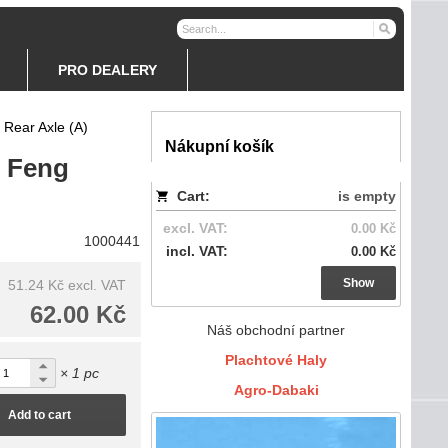
PRO DEALERY
 Rear Axle (A)
Nákupní košík
g Feng
Cart:
is empty
excl. VAT:
0.00 Kč
1000441
incl. VAT:
0.00 Kč
Show
51.24 Kč
excl. VAT
62.00 Kč
Náš obchodní partner
Plachtové Haly
× 1 pc
Agro-Dabaki
Add to cart