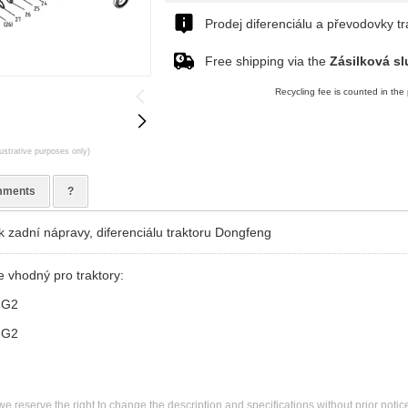
Prodej diferenciálu a převodovky tr
Free shipping via the
Zásilková sl
Recycling fee is counted in the 
lustrative purposes only)
ments
?
 zadní nápravy, diferenciálu traktoru Dongfeng
e vhodný pro traktory:
 G2
 G2
we reserve the right to change the description and specifications without prior notic