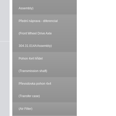
Assembly)
Přední náprava - diferencial
(Front Wheel Drive Axle
304.31.014A Assembly)
Pohon 4x4 hřídel
(Transmission shaft)
Převodovka pohon 4x4
(Transfer case)
(Air Filter)