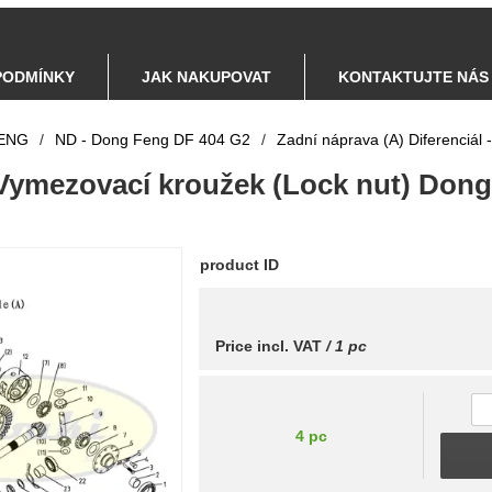
PODMÍNKY
JAK NAKUPOVAT
KONTAKTUJTE NÁS
ENG
/
ND - Dong Feng DF 404 G2
/
Zadní náprava (A) Diferenciál -
 Vymezovací kroužek (Lock nut) Don
product ID
Price incl. VAT
/ 1 pc
4 pc