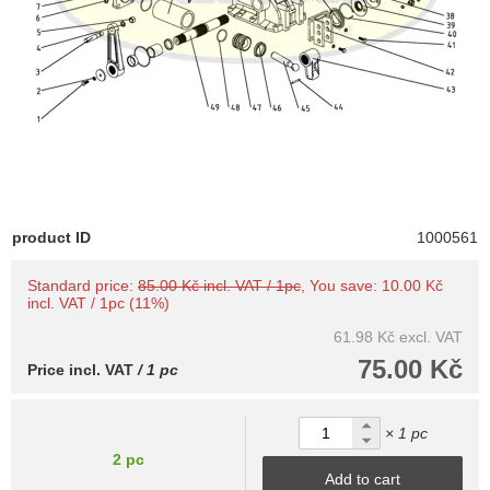
product ID
1000561
Standard price:
85.00 Kč incl. VAT / 1pc
, You save: 10.00 Kč
incl. VAT / 1pc (11%)
61.98 Kč
excl. VAT
75.00 Kč
Price incl. VAT
/ 1 pc
× 1 pc
2 pc
Add to cart