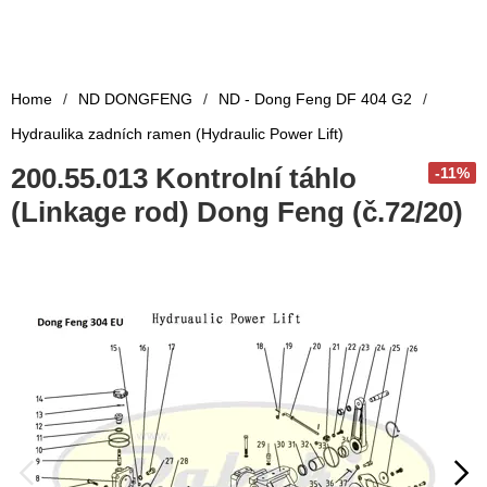
Home
/
ND DONGFENG
/
ND - Dong Feng DF 404 G2
/
Hydraulika zadních ramen (Hydraulic Power Lift)
200.55.013 Kontrolní táhlo
-11%
(Linkage rod) Dong Feng (č.72/20)