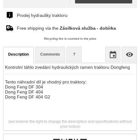
Prodej hydrauliky traktoru
Free shipping via the
Zásilková služba - dobírka
Recycling fee is counted in the price
Description
Comments
?
Kontrolní táhlo zvedání hydraulických ramen traktoru Dongfeng
Tento náhradní díl je vhodný pro traktory:
Dong Feng DF 304
Dong Feng DF 404
Dong Feng DF 404 G2
(we reserve the right to change the description and specifications without
prior notice)