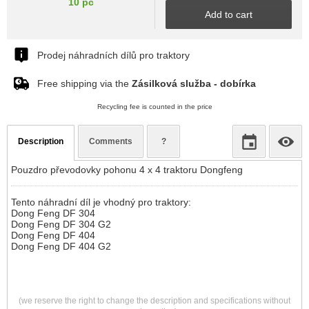
10 pc
Add to cart
Prodej náhradních dílů pro traktory
Free shipping via the
Zásilková služba - dobírka
Recycling fee is counted in the price
Description
Comments
?
Pouzdro převodovky pohonu 4 x 4 traktoru Dongfeng
Tento náhradní díl je vhodný pro traktory:
Dong Feng DF 304
Dong Feng DF 304 G2
Dong Feng DF 404
Dong Feng DF 404 G2
(we reserve the right to change the description and specifications without