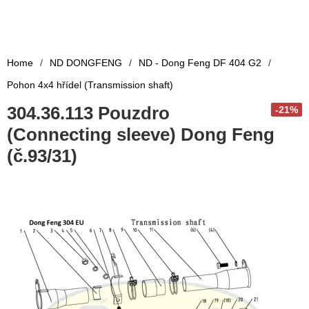
Home
/
ND DONGFENG
/
ND - Dong Feng DF 404 G2
/
Pohon 4x4 hřídel (Transmission shaft)
304.36.113 Pouzdro
-21%
(Connecting sleeve) Dong Feng
(č.93/31)