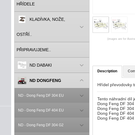
HŘÍDELE
KLADÍVKA, NOŽE,
OSTŘÍ..
(images are for illust
PŘIPRAVUJEME..
ND DABAKI
Description
Com
ND DONGFENG
Hřídel převodovky 
ND - Dong Feng DF 304 EU
Tento náhradní díl j
Dong Feng DF 304
Dong Feng DF 304
ND - Dong Feng DF 404 EU
Dong Feng DF 404
Dong Feng DF 404
ND - Dong Feng DF 304 G2