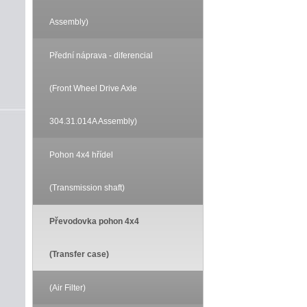
Assembly)
Přední náprava - diferencial
(Front Wheel Drive Axle
304.31.014A Assembly)
Pohon 4x4 hřídel
(Transmission shaft)
Převodovka pohon 4x4
(Transfer case)
(Air Filter)