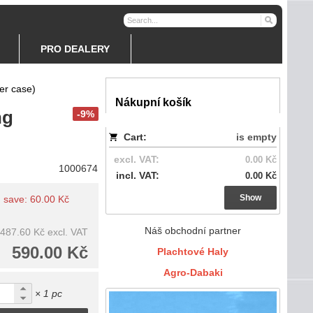
PRO DEALERY
er case)
Nákupní košík
ng
-9%
Cart:
is empty
excl. VAT:
0.00 Kč
1000674
incl. VAT:
0.00 Kč
Show
u save: 60.00 Kč
Náš obchodní partner
487.60 Kč
excl. VAT
590.00 Kč
Plachtové Haly
Agro-Dabaki
× 1 pc