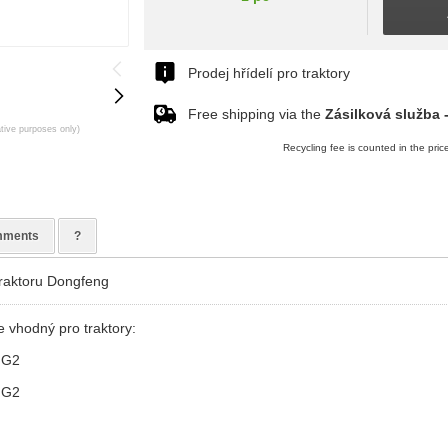
Prodej hřídelí pro traktory
Free shipping via the
Zásilková služba 
rative purposes only)
Recycling fee is counted in the pric
ments
?
traktoru Dongfeng
e vhodný pro traktory:
 G2
 G2