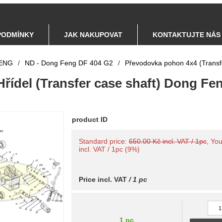
PODMÍNKY
JAK NAKUPOVAT
KONTAKTUJTE NÁS
ENG
/
ND - Dong Feng DF 404 G2
/
Převodovka pohon 4x4 (Transf
Hřídel (Transfer case shaft) Dong Fe
product ID
Standard price:
650.00 Kč incl. VAT / 1pc
, Yo
incl. VAT / 1pc (9%)
Price incl. VAT
/ 1 pc
1 pc