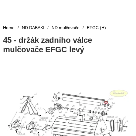
Home
/
ND DABAKI
/
ND mulčovače
/
EFGC (H)
45 - držák zadního válce
mulčovače EFGC levý