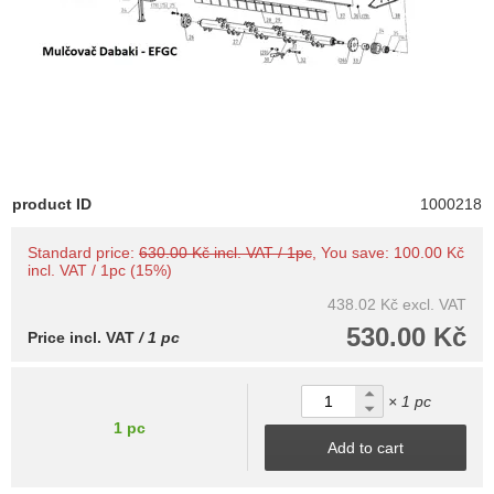
product ID
1000218
Standard price:
630.00 Kč incl. VAT / 1pc
, You save: 100.00 Kč
incl. VAT / 1pc (15%)
438.02 Kč
excl. VAT
530.00 Kč
Price incl. VAT
/ 1 pc
× 1 pc
1 pc
Add to cart