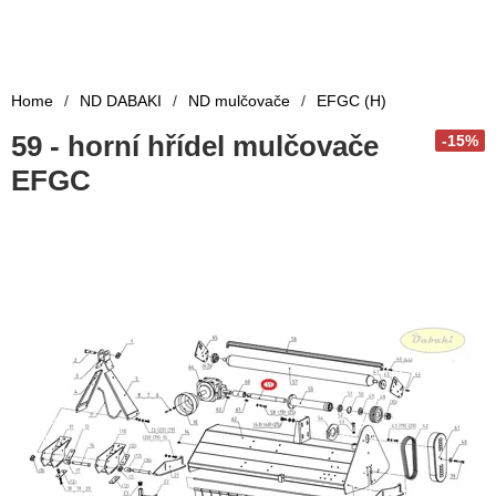
Home
/
ND DABAKI
/
ND mulčovače
/
EFGC (H)
59 - horní hřídel mulčovače
-15%
EFGC