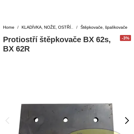
Home
/
KLADÍVKA, NOŽE, OSTŘÍ..
/
Štěpkovače, špalíkovače
Protiostří štěpkovače BX 62s,
-3%
BX 62R