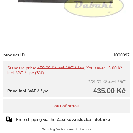
product ID
1000097
Standard price:
450.00 Kč incl. VAT / 1pc
, You save: 15.00 Kč
incl. VAT / 1pc (3%)
359.50 Kč
excl. VAT
435.00 Kč
Price incl. VAT
/ 1 pc
out of stock
Free shipping via the
Zásilková služba - dobírka
Recycling fee is counted in the price